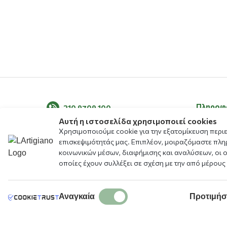
Όροι διαγωνισμών
19 Μαρτίου 2026
Όροι Διαγωνισμού “HAPPINESS DAY GIVEA
Πληροφ
210 9709 100
Αυτή η ιστοσελίδα χρησιμοποιεί cookies
Σχετικά μ
Χρησιμοποιούμε cookie για την εξατομίκευση περι
Τα νέα μ
επισκεψιμότητάς μας. Επιπλέον, μοιραζόμαστε πλη
κοινωνικών μέσων, διαφήμισης και αναλύσεων, οι 
Blog
οποίες έχουν συλλέξει σε σχέση με την από μέρους
Μενού
Αλλεργιο
Καταστή
Αναγκαία
Προτιμήσ
Δωρεάν Ε
Πρόγραμ