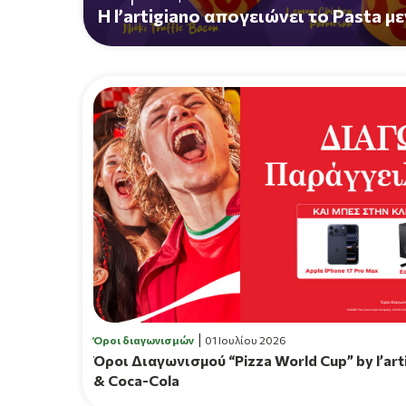
Η l’artigiano απογειώνει το Pasta μ
Όροι διαγωνισμών
01 Ιουλίου 2026
Όροι Διαγωνισμού “Pizza World Cup” by l’art
& Coca-Cola