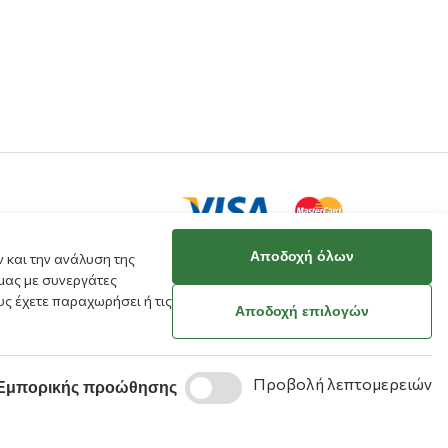
ιμο
Αποδοχή όλων
 και την ανάλυση της
μας με συνεργάτες
ς έχετε παραχωρήσει ή τις
κό μου
Αποδοχή επιλογών
ράβευσης
Προβολή λεπτομερειών
Εμπορικής προώθησης