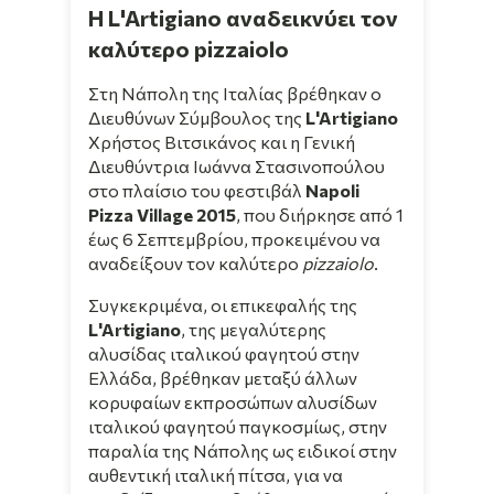
H L'Artigiano αναδεικνύει τον
καλύτερο pizzaiolo
Στη Νάπολη της Ιταλίας βρέθηκαν ο
Διευθύνων Σύμβουλος της
L'Artigiano
Χρήστος Βιτσικάνος και η Γενική
Διευθύντρια Ιωάννα Στασινοπούλου
στο πλαίσιο του φεστιβάλ
Napoli
Pizza Village 2015
, που διήρκησε από 1
έως 6 Σεπτεμβρίου, προκειμένου να
αναδείξουν τον καλύτερο
pizzaiolo
.
Συγκεκριμένα, οι επικεφαλής της
L'Artigiano
, της μεγαλύτερης
αλυσίδας ιταλικού φαγητού στην
Ελλάδα, βρέθηκαν μεταξύ άλλων
κορυφαίων εκπροσώπων αλυσίδων
ιταλικού φαγητού παγκοσμίως, στην
παραλία της Νάπολης ως ειδικοί στην
αυθεντική ιταλική πίτσα, για να