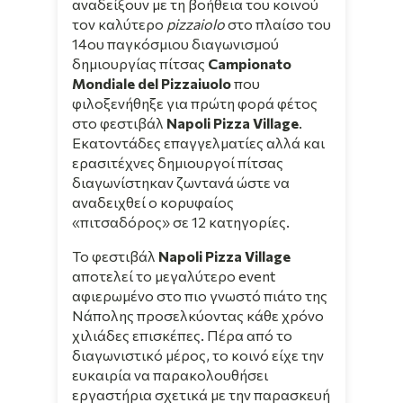
αναδείξουν με τη βοήθεια του κοινού
τον καλύτερο
pizzaiolo
στο πλαίσο του
14ου παγκόσμιου διαγωνισμού
δημιουργίας πίτσας
Campionato
Mondiale del Pizzaiuolo
που
φιλοξενήθηξε για πρώτη φορά φέτος
στο φεστιβάλ
Napoli Pizza Village
.
Εκατοντάδες επαγγελματίες αλλά και
ερασιτέχνες δημιουργοί πίτσας
διαγωνίστηκαν ζωντανά ώστε να
αναδειχθεί ο κορυφαίος
«πιτσαδόρος» σε 12 κατηγορίες.
Το φεστιβάλ
Napoli Pizza Village
αποτελεί το μεγαλύτερο event
αφιερωμένο στο πιο γνωστό πιάτο της
Νάπολης προσελκύοντας κάθε χρόνο
χιλιάδες επισκέπες. Πέρα από το
διαγωνιστικό μέρος, το κοινό είχε την
ευκαιρία να παρακολουθήσει
εργαστήρια σχετικά με την παρασκευή