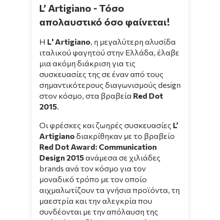
L’ Artigiano - Τόσο
απολαυστικό όσο φαίνεται!
Η
L' Artigiano
, η μεγαλύτερη αλυσίδα
ιταλικού φαγητού στην Ελλάδα, έλαβε
μια ακόμη διάκριση για τις
συσκευασίες της σε έναν από τους
σημαντικότερους διαγωνισμούς design
στον κόσμο, στα βραβεία
Red Dot
2015
.
Οι φρέσκες και ζωηρές συσκευασίες
L’
Artigiano
διακρίθηκαν με το βραβείο
Red Dot Award: Communication
Design 2015
ανάμεσα σε χιλιάδες
brands ανά τον κόσμο για τον
μοναδικό τρόπο με τον οποίο
αιχμαλωτίζουν τα γνήσια προϊόντα, τη
μαεστρία και την αλεγκρία που
συνδέονται με την απόλαυση της