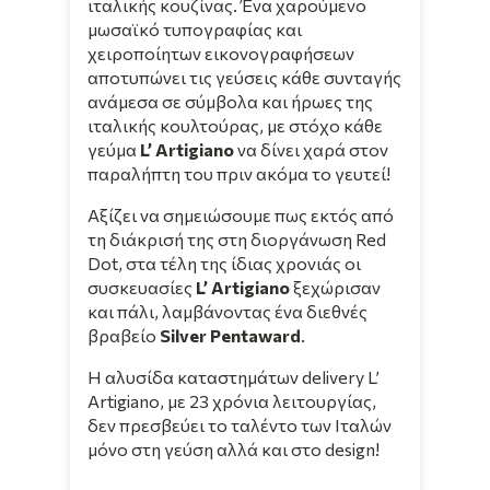
ιταλικής κουζίνας. Ένα χαρούμενο
μωσαϊκό τυπογραφίας και
χειροποίητων εικονογραφήσεων
αποτυπώνει τις γεύσεις κάθε συνταγής
ανάμεσα σε σύμβολα και ήρωες της
ιταλικής κουλτούρας, με στόχο κάθε
γεύμα
L’ Artigiano
να δίνει χαρά στον
παραλήπτη του πριν ακόμα το γευτεί!
Αξίζει να σημειώσουμε πως εκτός από
τη διάκρισή της στη διοργάνωση Red
Dot, στα τέλη της ίδιας χρονιάς οι
συσκευασίες
L’ Artigiano
ξεχώρισαν
και πάλι, λαμβάνοντας ένα διεθνές
βραβείο
Silver Pentaward
.
Η αλυσίδα καταστημάτων delivery L’
Artigiano, με 23 χρόνια λειτουργίας,
δεν πρεσβεύει το ταλέντο των Ιταλών
μόνο στη γεύση αλλά και στο design!