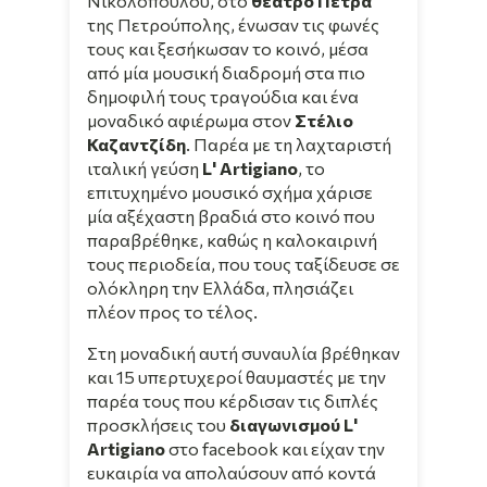
Νικολόπουλου, στο
θέατρο Πέτρα
της Πετρούπολης, ένωσαν τις φωνές
τους και ξεσήκωσαν το κοινό, μέσα
από μία μουσική διαδρομή στα πιο
δημοφιλή τους τραγούδια και ένα
μοναδικό αφιέρωμα στον
Στέλιο
Καζαντζίδη
. Παρέα με τη λαχταριστή
ιταλική γεύση
L' Artigiano
, το
επιτυχημένο μουσικό σχήμα χάρισε
μία αξέχαστη βραδιά στο κοινό που
παραβρέθηκε, καθώς η καλοκαιρινή
τους περιοδεία, που τους ταξίδευσε σε
ολόκληρη την Ελλάδα, πλησιάζει
πλέον προς το τέλος.
Στη μοναδική αυτή συναυλία βρέθηκαν
και 15 υπερτυχεροί θαυμαστές με την
παρέα τους που κέρδισαν τις διπλές
προσκλήσεις του
διαγωνισμού L'
Artigiano
στο facebook και είχαν την
ευκαιρία να απολαύσουν από κοντά