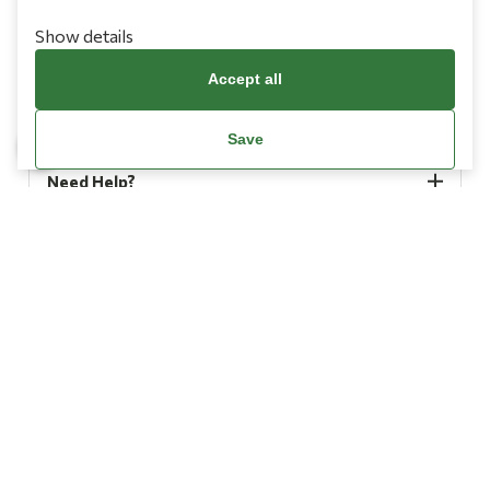
Show details
Accept all
Information
Save
Need Help?
Account
Terms & Conditions
Cookies Policy
Privacy Policy
Promotions Terms
Facebook / Meta Data Deletion Instructions
© Copyright 2026
L’ Artigiano.
All Rights Reserved.