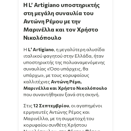
Η L’ Artigiano υποστηρικτής
στη μεγάλη συναυλία του
Αντώνη Ρέμου με την
Μαρινέλλα και τον Χρήστο
Νικολόπουλο
Η
L' Artigiano
, η μεγαλύτερη αλυσίδα
ιταλικού φαγητού στην Ελλάδα, ήταν
υποστηρικτής της πολυαναμενόμενης
συναυλίας «Όσο υπάρχεις, θα
υπάρχω», με τους κορυφαίους
καλλιτέχνες
Αντώνη Ρέμο,
Μαρινέλλα και Χρήστο Νικολόπουλο
που συναντήθηκαν ξανά στη σκηνή.
Στις
12 Σεπτεμβρίου
, οι αγαπημένοι
ερμηνευτές Αντώνης Ρέμος και
Μαρινέλλα, με τη συμμετοχή του
κορυφαίου συνθέτη Χρήστου