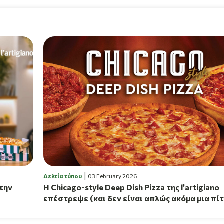
Δελτία τύπου
03 February 2026
 την
Η Chicago-style Deep Dish Pizza της l’artigiano
επέστρεψε (και δεν είναι απλώς ακόμα μια πί