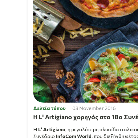
Δελτία τύπου
03 November 2016
H L' Artigiano χορηγός στο 18ο Συ
Η
L' Artigiano
, η μεγαλύτερη αλυσίδα ιταλικ
Συνέδριο
InfoCom World
, που διεξήχθη φέτο