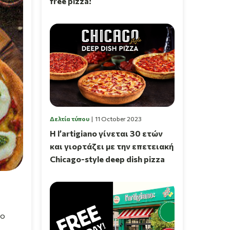
free pizza!
Δελτία τύπου
11 October 2023
Η l’artigiano γίνεται 30 ετών
και γιορτάζει με την επετειακή
Chicago-style deep dish pizza
το