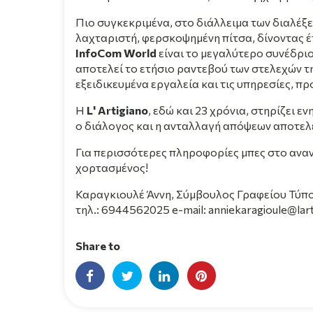
Πιο συγκεκριμένα, στο διάλλειμα των διαλέξε
λαχταριστή, φερσκοψημένη πίτσα, δίνοντας έ
InfoCom World
είναι το μεγαλύτερο συνέδρι
αποτελεί το ετήσιο ραντεβού των στελεχών τ
εξειδικευμένα εργαλεία και τις υπηρεσίες, 
Η
L' Artigiano
, εδώ και 23 χρόνια, στηρίζει 
ο διάλογος και η ανταλλαγή απόψεων αποτελ
Για περισσότερες πληροφορίες μπες στο αναν
χορτασμένος!
Καραγκιουλέ Άννη, Σύμβουλος Γραφείου Τύπ
τηλ.: 6944562025 e-mail: anniekaragioule@lart
Share to