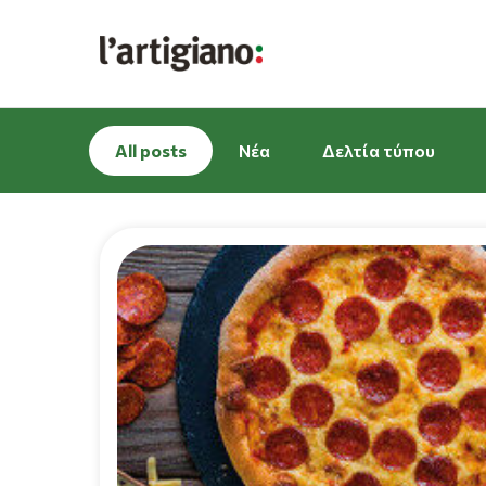
All posts
Νέα
Δελτία τύπου