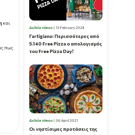
η
και
Δελτία τύπου
13 February 2024
l’artigiano: Περισσότερες από
5.140 Free Pizza ο απολογισμός
ας πως
του Free Pizza Day!
Δελτία τύπου
06 April 2021
Οι νηστίσιμες προτάσεις της