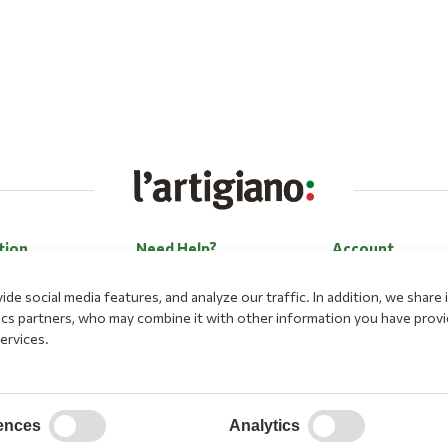
tion
Need Help?
Account
Contact Us
Log in
de social media features, and analyze our traffic. In addition, we shar
Career
Register
lytics partners, who may combine it with other information you have prov
ervices.
Payment Methods
Forgot my passwo
Loyalty Program
ences
Analytics
ational Program