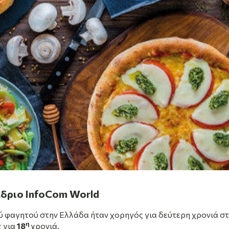
νέδριο InfoCom World
ού φαγητού στην Ελλάδα ήταν χορηγός για δεύτερη χρονιά σ
η
ς για
18
χρονιά.