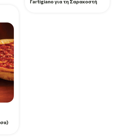
l’artigiano για τη Σαρακοστή
τσα)