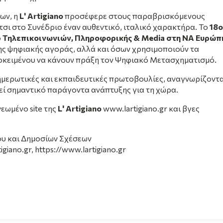
ων, η
L' Artigiano
προσέφερε στους παραβρισκόμενους
τσι στο Συνέδριο έναν αυθεντικό, ιταλικό χαρακτήρα. Το
18ο
ο
Τηλεπικοινωνιών, Πληροφορικής & Media στη ΝΑ Ευρώπ
ης ψηφιακής αγοράς, αλλά και όσων χρησιμοποιούν τα
προκειμένου να κάνουν πράξη τον Ψηφιακό Μετασχηματισμό.
ενημερωτικές και εκπαιδευτικές πρωτοβουλίες, αναγνωρίζοντ
εί σημαντικό παράγοντα ανάπτυξης για τη χώρα.
εωμένο site της
L' Artigiano
www.lartigiano.gr
και βγες
ου και Δημοσίων Σχέσεων
igiano.gr,
https://www.lartigiano.gr