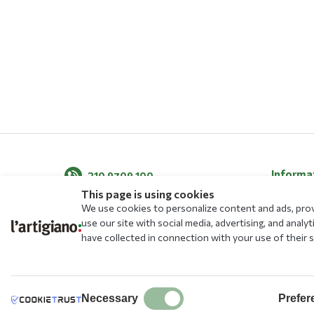
Informa
210 9709 100
This page is using cookies
About Us
We use cookies to personalize content and ads, provi
News
use our site with social media, advertising, and ana
have collected in connection with your use of their s
Blog
Menu
Allergens
Stores
Necessary
Prefer
Free Educ