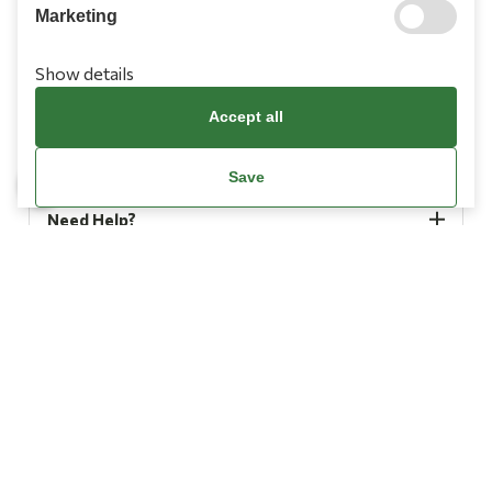
Marketing
Show details
Accept all
Information
Save
Need Help?
Account
Terms & Conditions
Cookies Policy
Privacy Policy
Promotions Terms
Facebook / Meta Data Deletion Instructions