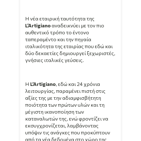
Η νέα εταιρική ταυτότητα της
L’Artigiano
αναδεικνύει με τον πιο
αυθεντικό τρόπο το έντονο
ταπεραμέντο και την πηγαία
ιταλικότητα της εταιρίας που εδώ και
δύο δεκαετίες δημιουργεί ξεχωριστές,
γνήσιες ιταλικές γεύσεις.
Η
L’Artigiano
, εδώ και 24 χρόνια
λειτουργίας, παραμένει πιστή στις
αξίες της με την αδιαμφισβήτητη
ποιότητα των πρώτων υλών και τη
μέγιστη ικανοποίηση των
καταναλωτών της, ενώ φροντίζει να
εκσυγχρονίζεται, λαμβάνοντας
υπόψιν τις ανάγκες που προκύπτουν
από τα νέα δεδομένα στο χώρο της