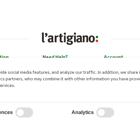
tion
Need Help?
Account
Contact Us
Log in
de social media features, and analyze our traffic. In addition, we shar
Career
Register
lytics partners, who may combine it with other information you have prov
ervices.
Payment Methods
Forgot my passwo
Loyalty Program
ences
Analytics
ational Program
on Security