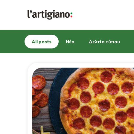
All posts
Νέα
Δελτία τύπου