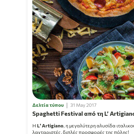
Δελτία τύπου
31 May 2017
Spaghetti Festival από τη L’ Artigian
Η
L' Artigiano
, η μεγαλύτερη αλυσίδα ιταλικο
λαχταριστές, διπλές προσφορές της πόλης!