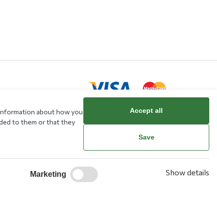
Accept all
e information about how you
ided to them or that they
rd
Save
Show details
Marketing