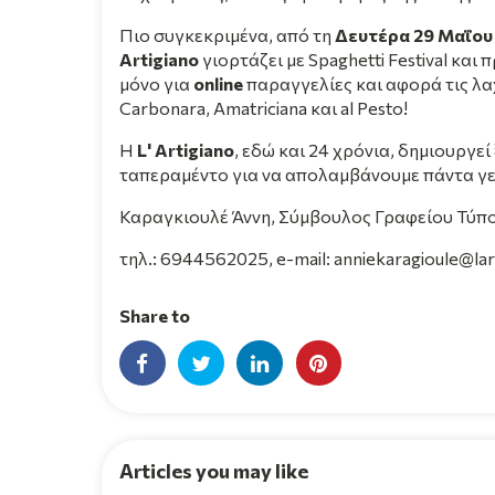
Πιο συγκεκριμένα, από τη
Δευτέρα 29 Μαΐου
Artigiano
γιορτάζει με Spaghetti Festival και
μόνο για
online
παραγγελίες και αφορά τις λαχ
Carbonara, Amatriciana και al Pesto!
Η
L' Artigiano
, εδώ και 24 χρόνια, δημιουργε
ταπεραμέντο για να απολαμβάνουμε πάντα γε
Καραγκιουλέ Άννη, Σύμβουλος Γραφείου Τύπ
τηλ.: 6944562025, e-mail: anniekaragioule@lar
Share to
Articles you may like