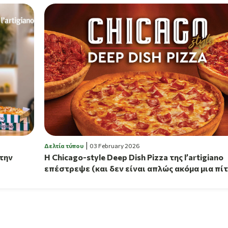
Δελτία τύπου
03 February 2026
 την
Η Chicago-style Deep Dish Pizza της l’artigiano
επέστρεψε (και δεν είναι απλώς ακόμα μια πί