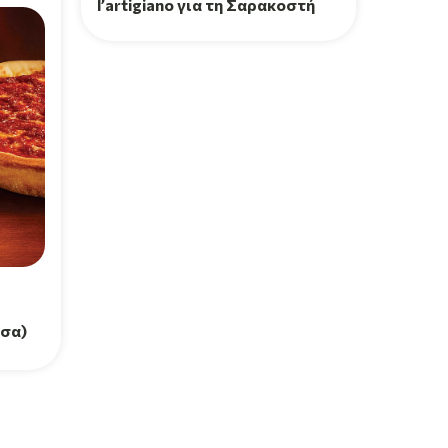
l’artigiano για τη Σαρακοστή
τσα)