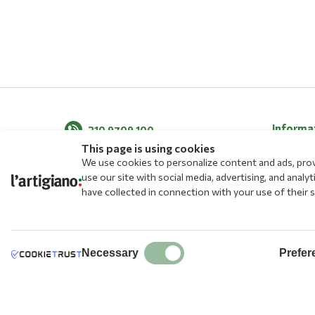
Informa
210 9709 100
This page is using cookies
About Us
We use cookies to personalize content and ads, provi
News
use our site with social media, advertising, and ana
have collected in connection with your use of their s
Blog
Menu
Allergens
Stores
Necessary
Prefer
Free Educ
Transacti