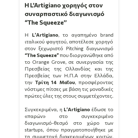
H L’Artigiano χορηγός στον
συναρπαστικό διαγωνισμό
“The Squeeze’’
H
L
’
Artigiano
, το αγαπημένο
brand
ιταλικού φαγητού, αποτέλεσε χορηγό
στον ξεχωριστό
Pitching
διαγωνισμό
“
The
Squeeze
”
που διοργανώθηκε από
το
Orange
Grove
, σε συνεργασία της
Πρεσβείας της Ολλανδίας και της
Πρεσβείας των Η.Π.Α στην Ελλάδα,
την
Τρίτη 14 Μαΐου
, προσφέροντας
νόστιμες πίτσες με βάση τις μοναδικές
πρώτες ύλες της στους συμμετέχοντες.
Συγκεκριμένα, η
L
’
Artigiano
έδωσε το
«παρών» στο συγκεκριμένο
διαγωνισμό-θεσμό στο χώρο των
startups
, όπου πραγματοποιήθηκε με
τη συμμετοχή διακεκριμένων κριτών,