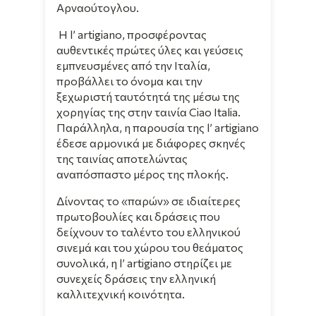
Αρναούτογλου.
Η l’ artigiano, προσφέροντας
αυθεντικές πρώτες ύλες και γεύσεις
εμπνευσμένες από την Ιταλία,
προβάλλει το όνομα και την
ξεχωριστή ταυτότητά της μέσω της
χορηγίας της στην ταινία Ciao Italia.
Παράλληλα, η παρουσία της l’ artigiano
έδεσε αρμονικά με διάφορες σκηνές
της ταινίας αποτελώντας
αναπόσπαστο μέρος της πλοκής.
Δίνοντας το «παρών» σε ιδιαίτερες
πρωτοβουλίες και δράσεις που
δείχνουν το ταλέντο του ελληνικού
σινεμά και του χώρου του θεάματος
συνολικά, η l’ artigiano στηρίζει με
συνεχείς δράσεις την ελληνική
καλλιτεχνική κοινότητα.