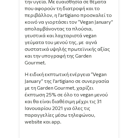
την υγεία. Με ευαισθησία σε θέματα
που αφορούν τη διατροφή και το
περιβάλλον, η l’artigiano προσκαλεί το
κοινό να γιορτάσει τον “Vegan January”
απολαμβάνοντας τα πλούσια,
γευστικά και λαχταριστά vegan
γεύματα του μενού της, με αγνά
συστατικά υψηλής πρωτεϊνικής αξίας
και την υπογραφή της Garden
Gourmet.
Η ειδική εκπτωτική ενέργεια “Vegan
January” της l’artigiano σε συνεργασία
με τη Garden Gourmet, χαρίζει
έκπτωση 25% σε όλο το vegan μενού
και θα είναι διαθέσιμη μέχρι τις 31
Ιανουαρίου 2021 για όλες τις
παραγγελίες μέσω τηλεφώνου,
website και app.