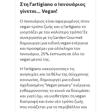
Στη l’artigiano ο Ιανουάριος
γίνεται… Vegan!
Ο Ιανουάριος είναι αφιερωμένος στον
vegan τρόπο ζωής και η l’artigiano το
γιορτάζει με τον καλύτερο τρόπο! Σε
συνεργασία με τη Garden Gourmet
δημιουργεί μια ειδική vegan ενέργεια
και προσφέρει για ολόκληρο τον
Ιανουάριο, 25% έκπτωση σε όλο το
vegan μενού της.
Η l’artigiano «ακούγοντας» τις
ανησυχίες και τα θέλω της σύγχρονης
κοινωνίας, δημιουργεί μια ειδικά
σχεδιασμένη “Vegan January” ενέργεια,
ενθαρρύνοντας το κοινό να δοκιμάσει
και γιατί όχι, να υιοθετήσει τη vegan
διατροφή και έναν νέο τρόπο ζωής
που νοιάζεται για το περιβάλλον και