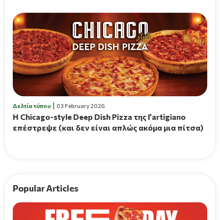
Δελτία τύπου
03 February 2026
Η Chicago-style Deep Dish Pizza της l’artigiano
επέστρεψε (και δεν είναι απλώς ακόμα μια πίτσα)
Popular Articles