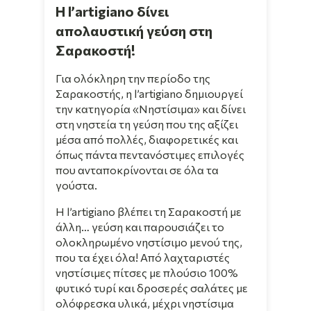
Η l’artigiano δίνει
απολαυστική γεύση στη
Σαρακοστή!
Για ολόκληρη την περίοδο της
Σαρακοστής, η l’artigiano δημιουργεί
την κατηγορία «Νηστίσιμα» και δίνει
στη νηστεία τη γεύση που της αξίζει
μέσα από πολλές, διαφορετικές και
όπως πάντα πεντανόστιμες επιλογές
που ανταποκρίνονται σε όλα τα
γούστα.
Η l’artigiano βλέπει τη Σαρακοστή με
άλλη… γεύση και παρουσιάζει το
ολοκληρωμένο νηστίσιμο μενού της,
που τα έχει όλα! Από λαχταριστές
νηστίσιμες πίτσες με πλούσιο 100%
φυτικό τυρί και δροσερές σαλάτες με
ολόφρεσκα υλικά, μέχρι νηστίσιμα