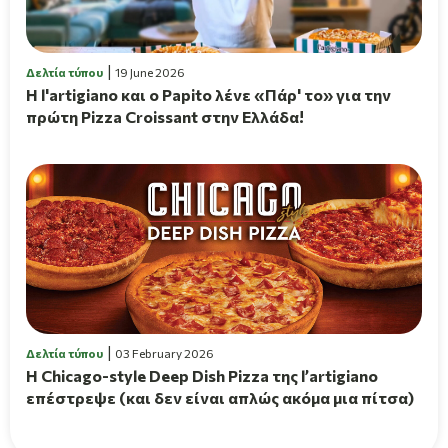
Δελτία τύπου
19 June 2026
H l'artigiano και ο Papito λένε «Πάρ' το» για την
πρώτη Pizza Croissant στην Ελλάδα!
Δελτία τύπου
03 February 2026
Η Chicago-style Deep Dish Pizza της l’artigiano
επέστρεψε (και δεν είναι απλώς ακόμα μια πίτσα)