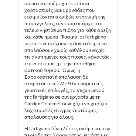
ορεκτικά, υπέροχα risotti και
χορταστικές μακαρονάδες που
ετοιμάζονται ακριβώς τη στιγμή της
παραγγελίας, σίγουρα υπάρχει το
τέλειο νηστίσιμο πιάτο για κάθε όρεξη
και κάθε ημέρα. Φυσικά, οι l’artigiano
pizza-lovers έχουν τη δυνατότητα να
απολαύσουν χωρίς καθόλου ενοχές
τις αγαπημένες τους πίτσες, κάνοντάς
τες νηστίσιμες με την προσθήκη
φυτικού τυριού. Όμως, η
Σαρακοστιανή απόλαυση δε
σταματάει εκεί: Με 9 διαφορετικές
γευστικές επιλογές, το Vegan μενού
της l’artigiano σε συνεργασία με τη
Garden Gourmet συνεχίζει να χαρίζει
λαχταριστές στιγμές νηστίσιμης
απόλαυσης για όλους.
Η l’artigiano δίνει λύσεις ακόμα και την
περίοδο της Σαρακοστής με νόστιμες