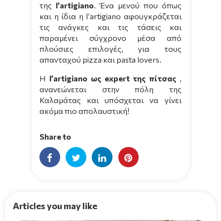
της
l
’
artigiano
. Ένα μενού που όπως
και η ίδια η
l
’
artigiano
αφουγκράζεται
τις ανάγκες και τις τάσεις και
παραμένει σύγχρονο μέσα από
πλούσιες επιλογές, για τους
απανταχού
pizza
και
pasta lovers
.
Η
l
’
artigiano
ως
expert
της πίτσας
,
ανανεώνεται στην πόλη της
Καλαμάτας και υπόσχεται να γίνει
ακόμα πιο απολαυστική!
Share to
Articles you may like