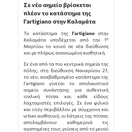
Σε νέο σημείο βρίσκεται
πλέον το κατάστημα της
l’artigiano στην Καλαμάτα
Το κατάστημα της
l
’
artigiano
στην
η
Καλαμάτα υποδέχεται από την 1
Μαρτίου το κοινό σε νέα διεύθυνση
και με πλήρως ανανεωμένη αισθητική.
Σε ένα από τα πιο κεντρικά σημεία της
πόλης, στη διεύθυνση Ναυαρίνου 27,
το νέο, αναβαθμισμένο κατάστημα της
l
’
artigiano
γίνεται το απολαυστικό
σημείο συνάντησης για αυθεντική
ιταλική πίτσα και κάθε είδους
λαχταριστές επιλογές. Σε ένα φιλικό
και
cozy
περιβάλλον με σύγχρονη και
urban
αισθητική, οι λάτρεις της πίτσας
απολαμβάνουν καθημερινά τις
αγαπημένες τους γεύσεις από το μενού