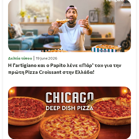
Δελτία τύπου
19 June 2026
H l'artigiano και ο Papito λένε «Πάρ' το» για την
πρώτη Pizza Croissant στην Ελλάδα!