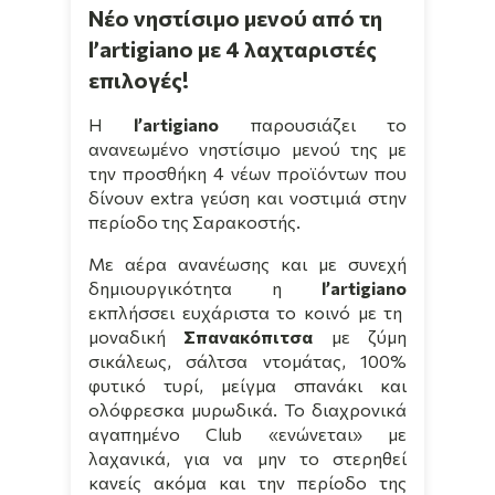
Νέο νηστίσιμο μενού από τη
l’artigiano με 4 λαχταριστές
επιλογές!
Η
l
’
artigiano
παρουσιάζει το
ανανεωμένο νηστίσιμο μενού της με
την προσθήκη 4 νέων προϊόντων που
δίνουν
extra
γεύση και νοστιμιά στην
περίοδο της Σαρακοστής.
Με αέρα ανανέωσης και με συνεχή
δημιουργικότητα η
l
’
artigiano
εκπλήσσει ευχάριστα το κοινό με τη
μοναδική
Σπανακόπιτσα
με ζύμη
σικάλεως, σάλτσα ντομάτας, 100%
φυτικό τυρί, μείγμα σπανάκι και
ολόφρεσκα μυρωδικά. Το διαχρονικά
αγαπημένο Club «ενώνεται» με
λαχανικά, για να μην το στερηθεί
κανείς ακόμα και την περίοδο της