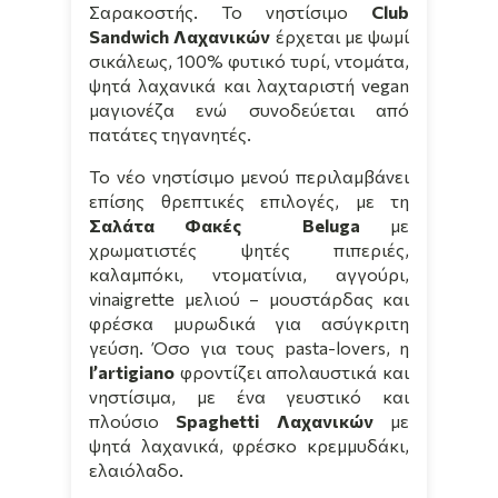
Σαρακοστής. Το νηστίσιμο
Club
Sandwich
Λαχανικών
έρχεται με ψωμί
σικάλεως, 100% φυτικό τυρί, ντομάτα,
ψητά λαχανικά και λαχταριστή vegan
μαγιονέζα ενώ συνοδεύεται από
πατάτες τηγανητές.
Το νέο νηστίσιμο μενού περιλαμβάνει
επίσης θρεπτικές επιλογές, με τη
Σαλάτα Φακές
Beluga
με
χρωματιστές ψητές πιπεριές,
καλαμπόκι, ντοματίνια, αγγούρι,
vinaigrette μελιού – μουστάρδας και
φρέσκα μυρωδικά για ασύγκριτη
γεύση. Όσο για τους
pasta
-
lovers
, η
l
’
artigiano
φροντίζει απολαυστικά και
νηστίσιμα, με ένα γευστικό και
πλούσιο
Spaghetti Λαχανικών
με
ψητά λαχανικά, φρέσκο κρεμμυδάκι,
ελαιόλαδο.