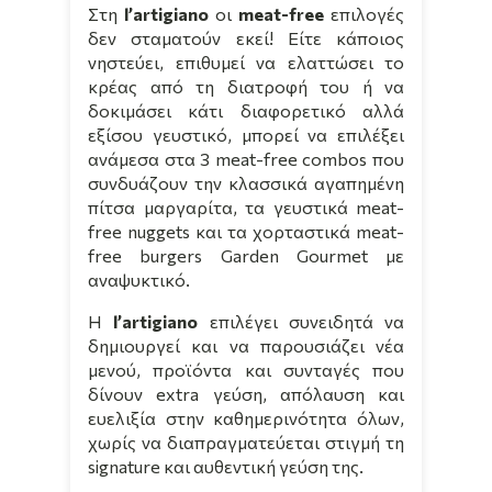
Στη
l
’
artigiano
οι
meat
-
free
επιλογές
δεν σταματούν εκεί! Είτε κάποιος
νηστεύει, επιθυμεί να ελαττώσει το
κρέας από τη διατροφή του ή να
δοκιμάσει κάτι διαφορετικό αλλά
εξίσου γευστικό, μπορεί να επιλέξει
ανάμεσα στα 3
meat
-
free
combos
που
συνδυάζουν την κλασσικά αγαπημένη
πίτσα μαργαρίτα, τα γευστικά
meat
-
free
nuggets
και τα χορταστικά
meat
-
free
burgers
Garden
Gourmet
με
αναψυκτικό.
Η
l
’
artigiano
επιλέγει συνειδητά να
δημιουργεί και να παρουσιάζει νέα
μενού, προϊόντα και συνταγές που
δίνουν
extra
γεύση, απόλαυση και
ευελιξία στην καθημερινότητα όλων,
χωρίς να διαπραγματεύεται στιγμή τη
signature
και αυθεντική γεύση της.