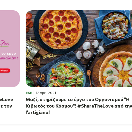
EKE
12 April 2021
heLove
Μαζί, στηρίζουμε το έργο του Οργανισμού "Η
με τον
Κιβωτός του Κόσμου"! #ShareTheLove από τη
l'artigiano!