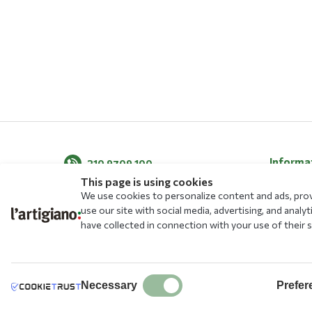
Informa
210 9709 100
This page is using cookies
About Us
We use cookies to personalize content and ads, provi
News
use our site with social media, advertising, and ana
have collected in connection with your use of their s
Blog
Menu
Allergens
Stores
Necessary
Prefer
Free Educ