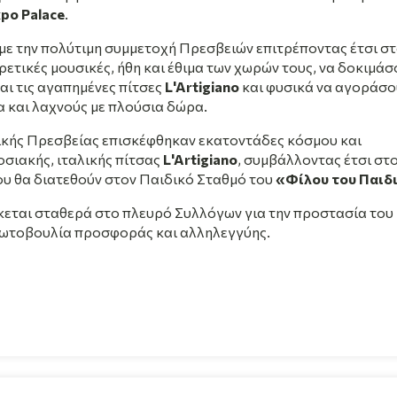
po Palace
.
 με την πολύτιμη συμμετοχή Πρεσβειών επιτρέποντας έτσι σ
ετικές μουσικές, ήθη και έθιμα των χωρών τους, να δοκιμάσ
και τις αγαπημένες πίτσες
L'Artigiano
και φυσικά να αγοράσο
α και λαχνούς με πλούσια δώρα.
αλικής Πρεσβείας επισκέφθηκαν εκατοντάδες κόσμου και
οσιακής, ιταλικής πίτσας
L'Artigiano
, συμβάλλοντας έτσι στ
ου θα διατεθούν στον Παιδικό Σταθμό του
«Φίλου του Παιδ
ίσκεται σταθερά στο πλευρό Συλλόγων για την προστασία του
πρωτοβουλία προσφοράς και αλληλεγγύης.