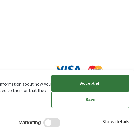
Accept all
e information about how you
ided to them or that they
rd
Save
Show details
Marketing