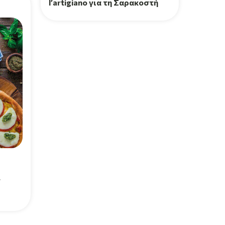
l’artigiano για τη Σαρακοστή
ν