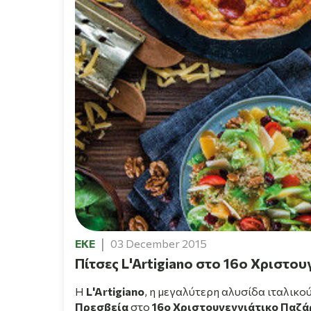
EKE
03 December 2015
Πίτσες L'Artigiano στο 16ο Χριστο
Η
L'Artigiano
, η μεγαλύτερη αλυσίδα ιταλικο
Πρεσβεία
στο
16ο Χριστουγεννιάτικο Παζά