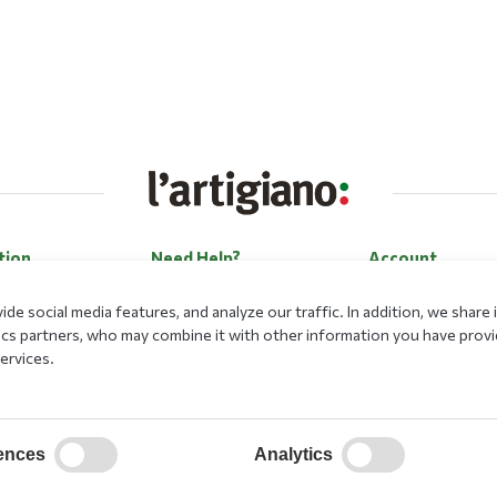
tion
Need Help?
Account
Contact Us
Log in
de social media features, and analyze our traffic. In addition, we shar
Career
Register
lytics partners, who may combine it with other information you have prov
ervices.
Payment Methods
Forgot my passwo
Loyalty Program
ences
Analytics
ational Program