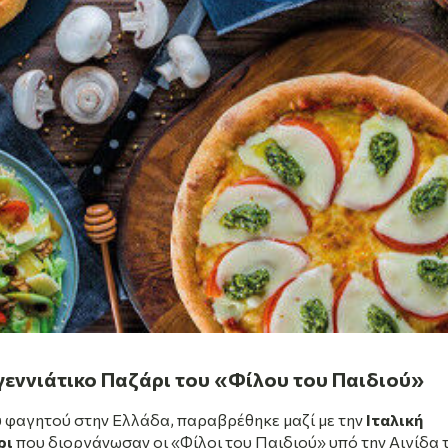
υγεννιάτικο Παζάρι του «Φίλου του Παιδιού»
ύ φαγητού στην Ελλάδα, παραβρέθηκε μαζί με την
Ιταλική
ρι
που διοργάνωσαν οι «Φίλοι του Παιδιού» υπό την Αιγίδα 