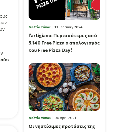
τους
ουν
Δελτία τύπου
13 February 2024
υν
l’artigiano: Περισσότερες από
5.140 Free Pizza ο απολογισμός
του Free Pizza Day!
ον
ιού»
.
Δελτία τύπου
06 April 2021
Οι νηστίσιμες προτάσεις της