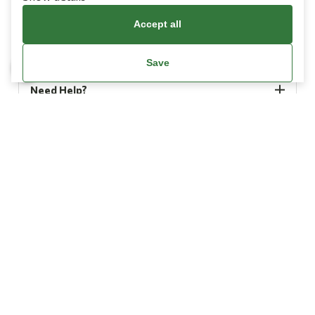
Accept all
Information
Save
Need Help?
Account
Terms & Conditions
Cookies Policy
Privacy Policy
Promotions Terms
Facebook / Meta Data Deletion Instructions
© Copyright 2026
L’ Artigiano.
All Rights Reserved.