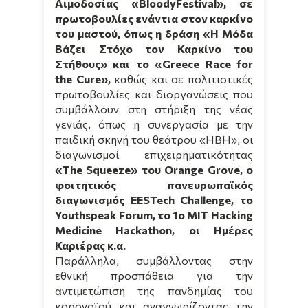
Αιμοδοσίας «BloodyFestival», σε
πρωτοβουλίες ενάντια στον καρκίνο
του μαστού, όπως η δράση «Η Μόδα
Βάζει Στόχο τον Καρκίνο του
Στήθους» και το «
Greece
Race
for
the
Cure
»,
καθώς και σε πολιτιστικές
πρωτοβουλίες και διοργανώσεις που
συμβάλλουν στη στήριξη της νέας
γενιάς, όπως η συνεργασία με την
παιδική σκηνή του θεάτρου «ΗΒΗ», οι
διαγωνισμοί επιχειρηματικότητας
«
The
Squeeze
» του
Orange
Grove
, ο
φοιτητικός πανευρωπαϊκός
διαγωνισμός EESTech Challenge, το
Youthspeak
Forum
, το 1ο MIT Hacking
Medicine Hackathon, οι Ημέρες
Καριέρας κ.α.
Παράλληλα, συμβάλλοντας στην
εθνική προσπάθεια για την
αντιμετώπιση της πανδημίας του
κορονοϊού και αναγνωρίζοντας την