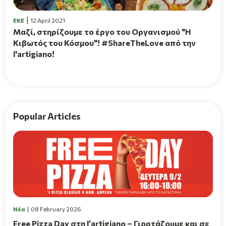
EKE
12 April 2021
Μαζί, στηρίζουμε το έργο του Οργανισμού "Η
Κιβωτός του Κόσμου"! #ShareTheLove από την
l'artigiano!
Popular Articles
Νέα
08 February 2026
Free Pizza Day στη l’artigiano – Γιορτάζουμε και σε