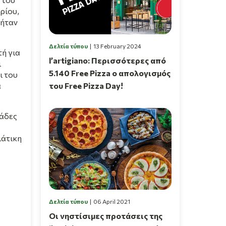
ρίου,
 ήταν
Δελτία τύπου
13 February 2024
τή για
l’artigiano: Περισσότερες από
ι
5.140 Free Pizza ο απολογισμός
ι του
του Free Pizza Day!
α
μάδες
ιάτικη
Δελτία τύπου
06 April 2021
Οι νηστίσιμες προτάσεις της