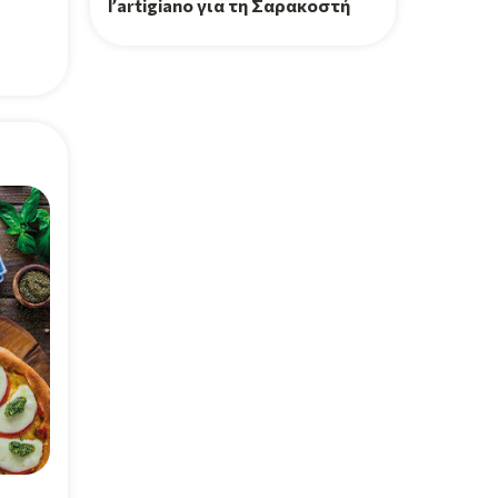
l’artigiano για τη Σαρακοστή