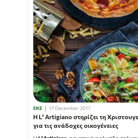
EKE
17 December 2017
Η L' Artigiano στηρίζει τη Χριστο
για τις ανάδοχες οικογένειες
Η
L' Artigiano
, η αγαπημένη αλυσίδα ιταλικο