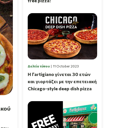
free pizza!
Δελτία τύπου
11 October 2023
Η l’artigiano γίνεται 30 ετών
και γιορτάζει με την επετειακή
Chicago-style deep dish pizza
ικού
 του