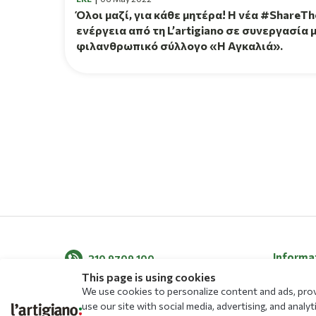
Όλοι μαζί, για κάθε μητέρα! H νέα #ShareT
ενέργεια από τη L’artigiano σε συνεργασία 
φιλανθρωπικό σύλλογο «Η Αγκαλιά».
Informa
210 9709 100
This page is using cookies
About Us
We use cookies to personalize content and ads, provi
News
use our site with social media, advertising, and ana