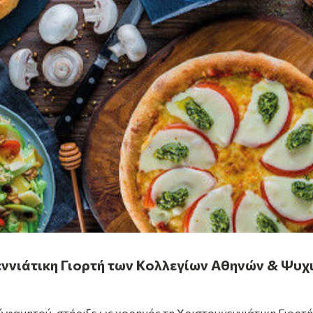
υγεννιάτικη Γιορτή των Κολλεγίων Αθηνών & Ψυχ
ύ φαγητού, στήριξε ως χορηγός τη Χριστουγεννιάτικη Γιορτή