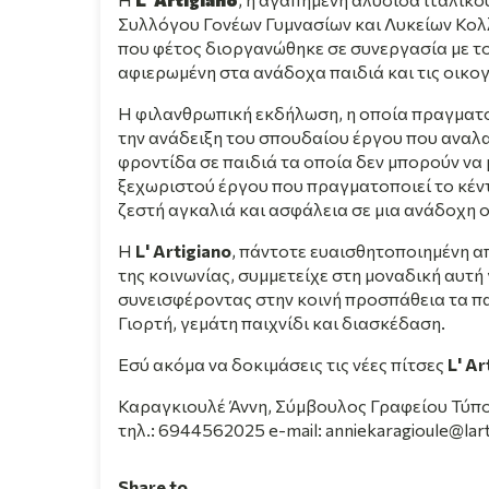
Συλλόγου Γονέων Γυμνασίων και Λυκείων Κολ
που φέτος διοργανώθηκε σε συνεργασία με τ
αφιερωμένη στα ανάδοχα παιδιά και τις οικογ
Η φιλανθρωπική εκδήλωση, η οποία πραγματο
την ανάδειξη του σπουδαίου έργου που αναλ
φροντίδα σε παιδιά τα οποία δεν μπορούν να
ξεχωριστού έργου που πραγματοποιεί το κέν
ζεστή αγκαλιά και ασφάλεια σε μια ανάδοχη ο
Η
L' Artigiano
, πάντοτε ευαισθητοποιημένη α
της κοινωνίας, συμμετείχε στη μοναδική αυτή 
συνεισφέροντας στην κοινή προσπάθεια τα π
Γιορτή, γεμάτη παιχνίδι και διασκέδαση.
Εσύ ακόμα να δοκιμάσεις τις νέες πίτσες
L' Ar
Καραγκιουλέ Άννη, Σύμβουλος Γραφείου Τύπ
τηλ.: 6944562025 e-mail: anniekaragioule@lart
Share to