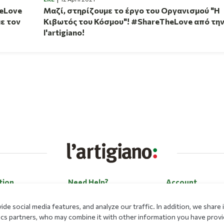
heLove
Μαζί, στηρίζουμε το έργο του Οργανισμού "Η
με τον
Κιβωτός του Κόσμου"! #ShareTheLove από τη
l'artigiano!
tion
Need Help?
Account
Contact Us
Log in
de social media features, and analyze our traffic. In addition, we shar
Career
Register
lytics partners, who may combine it with other information you have prov