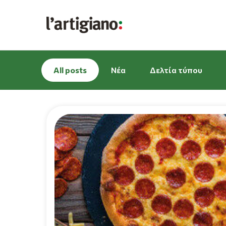
All posts
Νέα
Δελτία τύπου