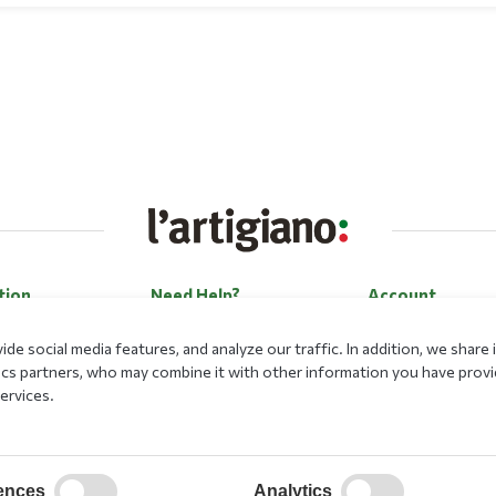
tion
Need Help?
Account
Contact Us
Log in
de social media features, and analyze our traffic. In addition, we shar
Career
Register
lytics partners, who may combine it with other information you have prov
ervices.
Payment Methods
Forgot my passwo
Loyalty Program
ences
Analytics