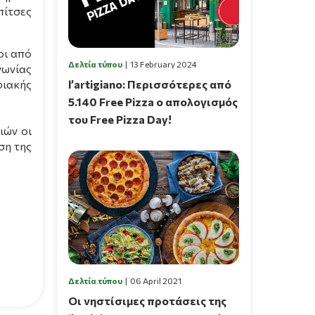
πίτσες
οι από
Δελτία τύπου
13 February 2024
νωνίας
l’artigiano: Περισσότερες από
φιακής
5.140 Free Pizza ο απολογισμός
του Free Pizza Day!
ιών οι
ση της
Δελτία τύπου
06 April 2021
Οι νηστίσιμες προτάσεις της