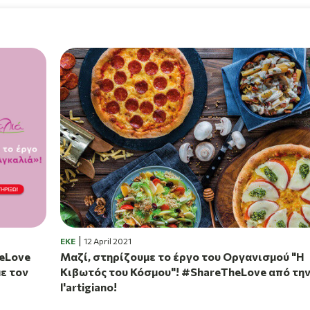
EKE
12 April 2021
heLove
Μαζί, στηρίζουμε το έργο του Οργανισμού "Η
με τον
Κιβωτός του Κόσμου"! #ShareTheLove από τη
l'artigiano!