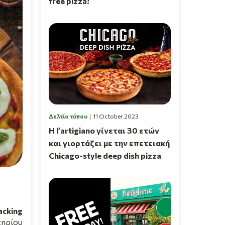
free pizza!
Δελτία τύπου
11 October 2023
Η l’artigiano γίνεται 30 ετών
και γιορτάζει με την επετειακή
Chicago-style deep dish pizza
acking
τηρίου