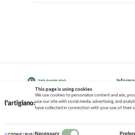
Informa
210 9709 100
This page is using cookies
About Us
We use cookies to personalize content and ads, provi
News
use our site with social media, advertising, and ana
have collected in connection with your use of their s
Blog
Menu
Allergens
Stores
Necessary
Prefer