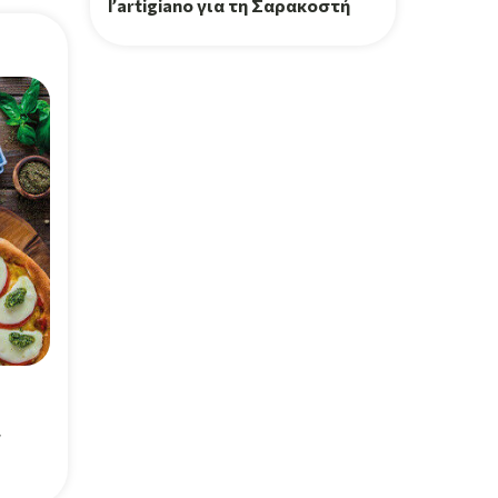
l’artigiano για τη Σαρακοστή
ν