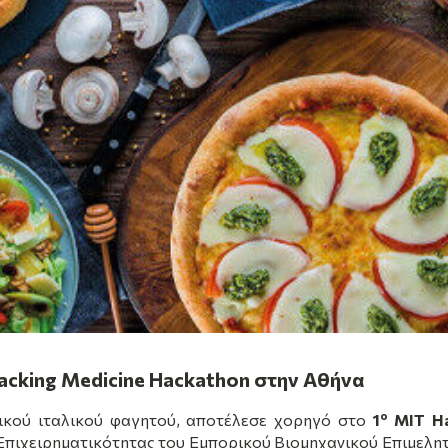
Hacking Medicine Hackathon στην Αθήνα
ο
ικού ιταλικού φαγητού, αποτέλεσε χορηγό στο
1
MIT
H
 Επιχειρηματικότητας του Εμπορικού Βιομηχανικού Επιμελη