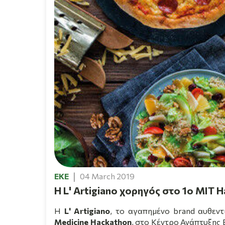
EKE
04 March 2019
Η L' Artigiano χορηγός στο 1ο MIT 
Η
L' Artigiano
, το αγαπημένο
brand
αυθεντ
Medicine
Hackathon
, στο Κέντρο Ανάπτυξης