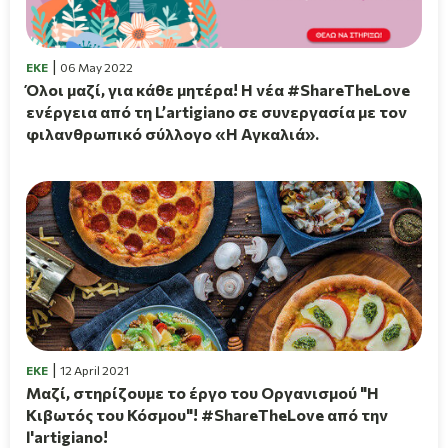
EKE
06 May 2022
Όλοι μαζί, για κάθε μητέρα! H νέα #ShareTheLove
ενέργεια από τη L’artigiano σε συνεργασία με τον
φιλανθρωπικό σύλλογο «Η Αγκαλιά».
EKE
12 April 2021
Μαζί, στηρίζουμε το έργο του Οργανισμού "Η
Κιβωτός του Κόσμου"! #ShareTheLove από την
l'artigiano!