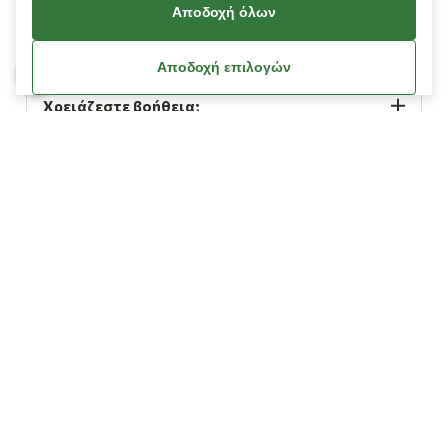
Αποδοχή όλων
Πληροφορίες
Αποδοχή επιλογών
Χρειάζεστε βοήθεια;
Λογαριασμός
Όροι Χρήσης
Πολιτική Cookies
Πολιτική Απορρήτου
Όροι Χρήσης Κουπονιών
Οδηγίες Διαγραφής Δεδομένων Facebook / Meta
© Copyright 2026
L’ Artigiano.
All Rights Reserved.