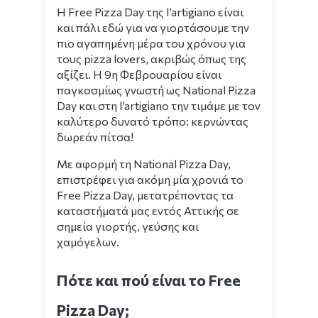
Η Free Pizza Day της l’artigiano είναι
και πάλι εδώ για να γιορτάσουμε την
πιο αγαπημένη μέρα του χρόνου για
τους pizza lovers, ακριβώς όπως της
αξίζει. Η 9η Φεβρουαρίου είναι
παγκοσμίως γνωστή ως National Pizza
Day και στη l’artigiano την τιμάμε με τον
καλύτερο δυνατό τρόπο: κερνώντας
δωρεάν
πίτσα
!
Με αφορμή τη National Pizza Day,
επιστρέφει για ακόμη μία χρονιά το
Free Pizza Day, μετατρέποντας τα
καταστήματά μας εντός Αττικής σε
σημεία γιορτής, γεύσης και
χαμόγελων.
Πότε και πού είναι το Free
Pizza Day;