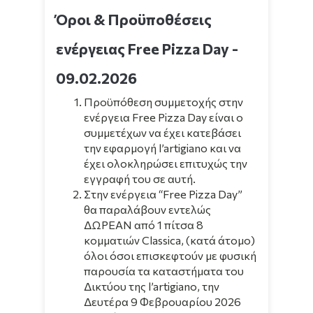
Όροι & Προϋποθέσεις
ενέργειας Free Pizza Day -
09.02.2026
Προϋπόθεση συμμετοχής στην
ενέργεια Free Pizza Day είναι ο
συμμετέχων να έχει κατεβάσει
την εφαρμογή l’artigiano και να
έχει ολοκληρώσει επιτυχώς την
εγγραφή του σε αυτή.
Στην ενέργεια “Free Pizza Day”
θα παραλάβουν εντελώς
ΔΩΡΕΑΝ από 1 πίτσα 8
κομματιών Classica, (κατά άτομο)
όλοι όσοι επισκεφτούν με φυσική
παρουσία τα καταστήματα του
Δικτύου της l’artigiano, την
Δευτέρα 9 Φεβρουαρίου 2026