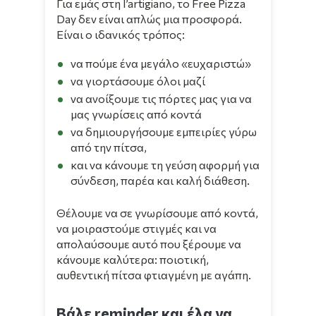
Για εμάς στη l’artigiano, το Free Pizza
Day δεν είναι απλώς μια
προσφορά
.
Είναι ο ιδανικός τρόπος:
να πούμε ένα μεγάλο «ευχαριστώ»
να γιορτάσουμε όλοι μαζί
να ανοίξουμε τις πόρτες μας για να
μας γνωρίσεις από κοντά
να δημιουργήσουμε εμπειρίες γύρω
από την πίτσα,
και να κάνουμε τη γεύση αφορμή για
σύνδεση, παρέα και καλή διάθεση.
Θέλουμε να σε γνωρίσουμε από κοντά,
να μοιραστούμε στιγμές και να
απολαύσουμε αυτό που ξέρουμε να
κάνουμε καλύτερα: ποιοτική,
αυθεντική πίτσα φτιαγμένη με αγάπη.
Βάλε reminder και έλα να