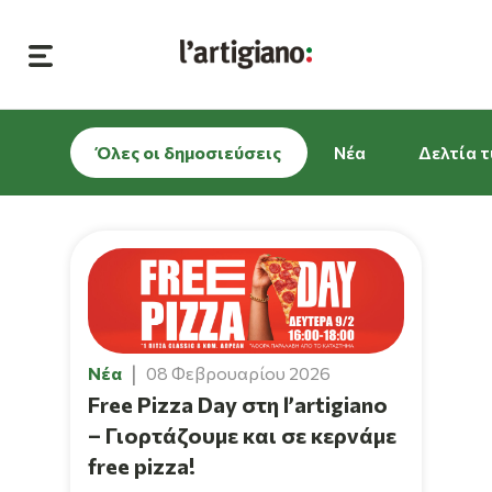
Όλες οι δημοσιεύσεις
Νέα
Δελτία 
Νέα
08 Φεβρουαρίου 2026
Free Pizza Day στη l’artigiano
– Γιορτάζουμε και σε κερνάμε
free pizza!