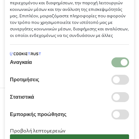
περιεχομένου και διαφημίσεων, την παροχή λειτουργιών
κοινωνικών μέσων και την ανάλυση της επισκεψιμότητάς
μας. Επιπλέον, μοιραζόμαστε πληροφορίες που αφορούν
τον τρόπο που χρησιμοποιείτε τον ιστότοπό μας με
συνεργάτες κοινωνικών μέσων, διαφήμισης και αναλύσεων,
οι οποίοι ενδεχομένως να τις συνδυάσουν με άλλες
πληροφορίες που τους έχετε παραχωρήσει ή τις οποίες
έχουν συλλέξει σε σχέση με την από μέρους σας χρήση των
υπηρεσιών τους.
Αναγκαία
Προτιμήσεις
Στατιστικά
210 9709 100
Εμπορικής προώθησης
Προβολή λεπτομερειών