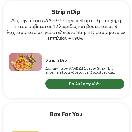
Strip n Dip
Δες την πίτσα ΑΛΛΙΩΣ! Στη νέα Strip n Dip εποχή, η
πίτσα κόβεται σε 12 λωρίδες και βουτιέται σε 3
λαχταριστά dips, για ατελείωτα Strip n Dipαρίσματα με
επιπλέον +1,90€!
Strip n Dip
Δες την πίτσα ΑΛΛΙΩΣ! Στη νέα Strip n Dip
εποχή, η πίτσα κόβεται σε 12 λωρίδες και
βουτιέται σε 3 λαχταριστά dips, για ατελείωτα
Strip n Dipαρίσματα με επιπλέον +1,90€!
Επίλεξε προϊόν
(+1,10€ για πίτσες Premium)
Box For You