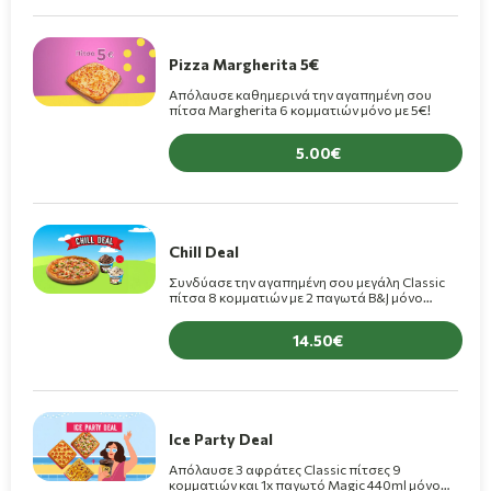
Pizza Margherita 5€
Απόλαυσε καθημερινά την αγαπημένη σου
πίτσα Margherita 6 κομματιών μόνο με 5€!
5.00
Chill Deal
Συνδύασε την αγαπημένη σου μεγάλη Classic
πίτσα 8 κομματιών με 2 παγωτά B&J μόνο
14,50€(+1,5€ για πίτσα Premium)
14.50
Ice Party Deal
Απόλαυσε 3 αφράτες Classic πίτσες 9
κομματιών και 1x παγωτό Magic 440ml μόνο