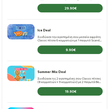
29,90€! (+1,50€ για πίτσες Premium)
29.90
Ice Deal
Συνδύασε την αγαπημένη σου μεσαία αφράτη
Classic πίτσα 6 κομματιών με 1 παγωτό Scandal
175ml μόνο 9,90€(+1€ για πίτσα Premium)
9.90
Summer Mix Deal
Συνδύασε τις 2 αγαπημένες σου Classic πίτσες
(8 κομματιών + 9 κομματιών) με 2 παγωτά Ben
& Jerry’s 100ml μόνο 19,90€! (+1,50€ για πίτσες
Premium)
19.90