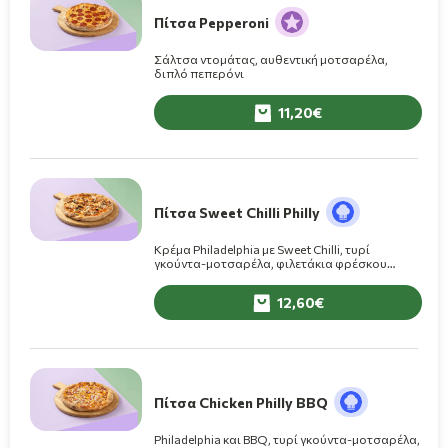
Πίτσα Pepperoni
Σάλτσα ντομάτας, αυθεντική μοτσαρέλα,
διπλό πεπερόνι
11,20
Πίτσα Sweet Chilli Philly
Κρέμα Philadelphia με Sweet Chilli, τυρί
γκούντα-μοτσαρέλα, φιλετάκια φρέσκου
κοτόπουλου, φρέσκα μανιτάρια
12,60
Πίτσα Chicken Philly BBQ
Philadelphia και BBQ, τυρί γκούντα-μοτσαρέλα,