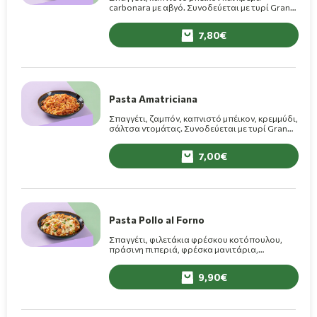
carbonara με αβγό. Συνοδεύεται με τυρί Grana
Padano.
7,80
Pasta Amatriciana
Σπαγγέτι, ζαμπόν, καπνιστό μπέικον, κρεμμύδι,
σάλτσα ντομάτας. Συνοδεύεται με τυρί Grana
Padano.
7,00
Pasta Pollo al Forno
Σπαγγέτι, φιλετάκια φρέσκου κοτόπουλου,
πράσινη πιπεριά, φρέσκα μανιτάρια,
κρεμμύδι, σάλτσα ντομάτας, τυρί. Στον
φούρνο.
9,90