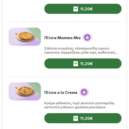
11,20
Πίτσα Mamma Mia
Σάλτσα ντομάτας, τέσσερα είδη τυριών
(γκούντα, παρμεζάνα, μπλε τυρί, αυθεντική
μοτσαρέλα)
11,20
Πίτσα a la Creme
Κρέμα γάλακτος, τυρί γκούντα-μοτσαρέλα,
καπνιστό μπέικον, φρέσκα μανιτάρια
11,20