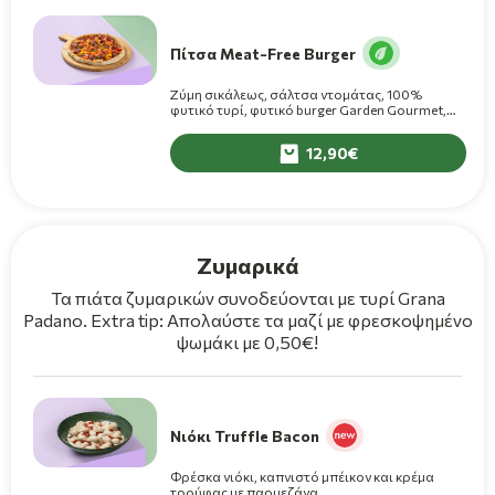
Πίτσα Meat-Free Burger
Ζύμη σικάλεως, σάλτσα ντομάτας, 100%
φυτικό τυρί, φυτικό burger Garden Gourmet,
φρέσκες ψητές πολύχρωμες πιπεριές,
κρεμμύδι, φρέσκια ντομάτα, ελαιόλαδο
12,90
Ζυμαρικά
Τα πιάτα ζυμαρικών συνοδεύονται με τυρί Grana
Padano. Extra tip: Απολαύστε τα μαζί με φρεσκοψημένο
ψωμάκι με 0,50€!
Νιόκι Truffle Bacon
Φρέσκα νιόκι, καπνιστό μπέικον και κρέμα
τρούφας με παρμεζάνα