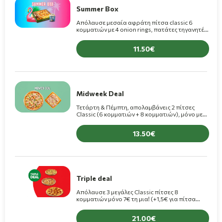
Summer Box
Απόλαυσε μεσαία αφράτη πίτσα classic 6
κομματιών με 4 onion rings, πατάτες τηγανητές,
σος Sweet Chilli και 1 κρέπα σοκολάτα + 1
παγωτό Scandal 175ml στα 11,50€
11.50
Midweek Deal
Τετάρτη & Πέμπτη, απολαμβάνεις 2 πίτσες
Classic (6 κομματιών + 8 κομματιών), μόνο με
13,50€!
13.50
Triple deal
Απόλαυσε 3 μεγάλες Classic πίτσες 8
κομματιών μόνο 7€ τη μια! (+1,5€ για πίτσα
Premium)
21.00