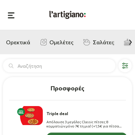
Ορεκτικά
Ομελέτες
Σαλάτες
L'artigiano Pizza Deliv
Προσφορές
Triple deal
Απόλαυσε 3 μεγάλες Classic πίτσες 8
κομματιών μόνο 7€ τη μια! (+1,5€ για πίτσα
Premium)