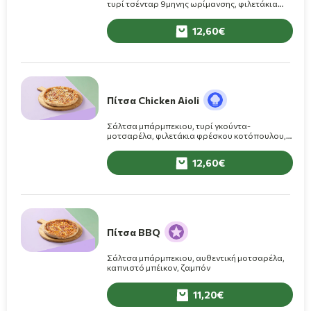
τυρί τσένταρ 9μηνης ωρίμανσης, φιλετάκια
φρέσκου κοτόπουλου, καπνιστό μπέικον,
κρεμμύδι
12,60
Πίτσα Chicken Aioli
Σάλτσα μπάρμπεκιου, τυρί γκούντα-
μοτσαρέλα, φιλετάκια φρέσκου κοτόπουλου,
καπνιστό μπέικον, κρεμμύδι, σος Aioli
12,60
Πίτσα BBQ
Σάλτσα μπάρμπεκιου, αυθεντική μοτσαρέλα,
καπνιστό μπέικον, ζαμπόν
11,20