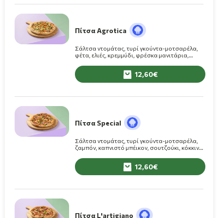
Πίτσα Agrotica
Σάλτσα ντομάτας, τυρί γκούντα-μοτσαρέλα,
φέτα, ελιές, κρεμμύδι, φρέσκα μανιτάρια,
πράσινη πιπεριά, φρέσκια ντομάτα
12,60
Πίτσα Special
Σάλτσα ντομάτας, τυρί γκούντα-μοτσαρέλα,
ζαμπόν, καπνιστό μπέικον, σουτζούκι, κόκκινη
και πράσινη πιπεριά, φρέσκα μανιτάρια
12,60
Πίτσα L'artigiano