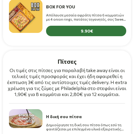
BOX FOR YOU
Απόλαυσε μεσαία αφράτη πίτσα 6 κομματιών
με 4 onion rings, πατάτες τηγανητές, σος Sweet
Chilli και 1 κρέπα σοκολάτα με 9.90€!
9.90
Πίτσες
Οι τιμές στις πίτσες για παραλαβή take away είναι οι
τελικές τιμές προσφοράς και έχει ήδη αφαιρεθεί η
έκπτωση 3€ από τις αντίστοιχες τιμές delivery. Η extra
χρέωση για τις ζύμες με Philadelphia στο στεφάνι είναι
1,90€ για 8 κομμάτια και 2,80€ για 12 κομμάτια.
Η δική σου πίτσα
Δημιούργησε τη δική σου πίτσα όπως εσύ τη
φαντάζεσαι με επιλεγμένα υλικά εξαιρετικής
ποιότητας