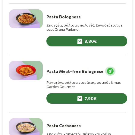
Pasta Bolognese
Σπαγγέτι, σάλτσα μπολονέζ. Συνοδεύεται με
τυρί Grana Padano.
8,80
Pasta Meat-free Bolognese
Ριγκατόνι, σάλτσα ντομάτας, φυτικός kimas
Garden Gourmet
7,90
Pasta Carbonara
Σπαγγέτι, καπνιστό μπέικον και κρέμα