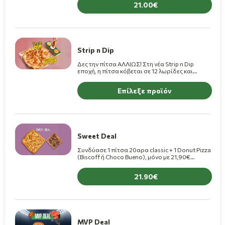
21.00
Strip n Dip
Δες την πίτσα ΑΛΛΙΩΣ! Στη νέα Strip n Dip
εποχή, η πίτσα κόβεται σε 12 λωρίδες και
βουτιέται σε 3 λαχταριστά dips, για ατελείωτα
Strip n Dipαρίσματα με επιπλέον +1,90€!
Επίλεξε προϊόν
(+1,10€ για πίτσες Premium)
Sweet Deal
Συνδύασε 1 πίτσα 20αρα classic + 1 Donut Pizza
(Biscoff ή Choco Bueno), μόνο με 21,90€
(+2,00€ για premium pizza)
21.90
MVP Deal