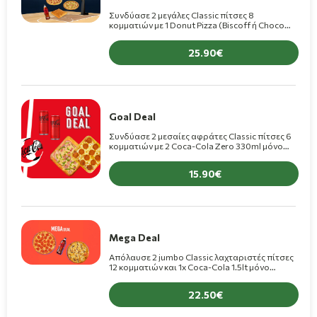
Συνδύασε 2 μεγάλες Classic πίτσες 8
κομματιών με 1 Donut Pizza (Biscoff ή Choco
Bueno) και Coca-Cola 1.5lt, μόνο 25,90€!
(+1,50€ για πίτσα Premium)
25.90
Goal Deal
Συνδύασε 2 μεσαίες αφράτες Classic πίτσες 6
κομματιών με 2 Coca-Cola Zero 330ml μόνο
15,90€! (+1€ για πίτσα Premium)
15.90
Mega Deal
Απόλαυσε 2 jumbo Classic λαχταριστές πίτσες
12 κομματιών και 1x Coca-Cola 1.5lt μόνο
22,50€! (+1,50€ για πίτσα Premium)
22.50