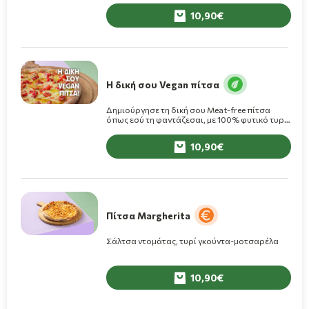
10,90
Η δική σου Vegan πίτσα
Δημιούργησε τη δική σου Meat-free πίτσα
όπως εσύ τη φαντάζεσαι, με 100% φυτικό τυρί
και επιλεγμένα υλικά εξαιρετικής ποιότητας.
10,90
Πίτσα Margherita
Σάλτσα ντομάτας, τυρί γκούντα-μοτσαρέλα
10,90