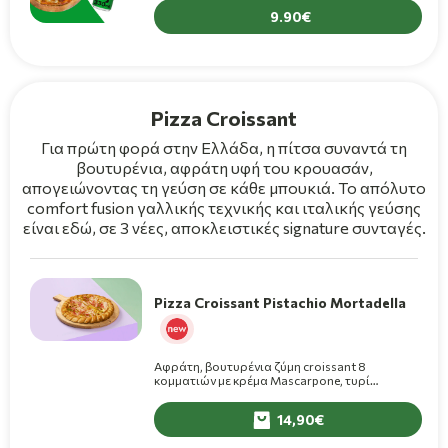
Premium)
9.90
Pizza Croissant
Για πρώτη φορά στην Ελλάδα, η πίτσα συναντά τη
βουτυρένια, αφράτη υφή του κρουασάν,
απογειώνοντας τη γεύση σε κάθε μπουκιά. Το απόλυτο
comfort fusion γαλλικής τεχνικής και ιταλικής γεύσης
είναι εδώ, σε 3 νέες, αποκλειστικές signature συνταγές.
Pizza Croissant Pistachio Mortadella
Αφράτη, βουτυρένια ζύμη croissant 8
κομματιών με κρέμα Mascarpone, τυρί
γκούντα-μοτσαρέλα, μορταδέλα, με pesto
φιστικιού και τριμμένο φιστίκι on top.
14,90