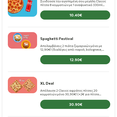
Συνδύασε την αγαπημένη σου μεγάλη Classic
πίτσα 8 κομματιών με 1 αναψυκτικό 330ml
μόνο 10,40€! (+1,50€ για πίτσα Premium)
10.40
Spaghetti Festival
Aπολαμβάνεις 2 πιάτα ζυμαρικών μόνο με
12,90€! (διαλέγεις από: nαpoli, bolognese,
carbonara, amatriciana, 4 formaggi, arrabbiata,
chef, al pesto) - Η συγκεκριμένη προσφορά, δεν
12.90
συνοδεύεται με φρέσκο ψωμάκι. Εάν
επιθυμείτε, μπορείτε να το προσθέσετε στην
παραγγελία σας με επιπλέον χρέωση.
XL Deal
Απόλαυσε 2 Classic αφράτες πίτσες 20
κομματιών μόνο 30,90€! (+2€ για πίτσα
Premium)
30.90