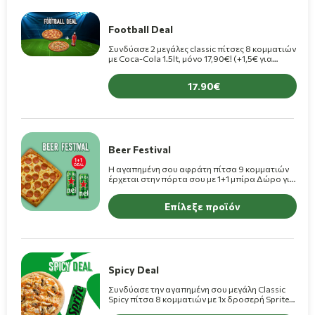
Football Deal
Συνδύασε 2 μεγάλες classic πίτσες 8 κομματιών
με Coca-Cola 1.5lt, μόνο 17,90€! (+1,5€ για
πίτσες Premium)
17.90
Beer Festival
Η αγαπημένη σου αφράτη πίτσα 9 κομματιών
έρχεται στην πόρτα σου με 1+1 μπίρα Δώρο για
διπλή απόλαυση!
Επίλεξε προϊόν
Spicy Deal
Συνδύασε την αγαπημένη σου μεγάλη Classic
Spicy πίτσα 8 κομματιών με 1x δροσερή Sprite
Zero 330ml μόνο 9,90€! (+1,50€ για πίτσα