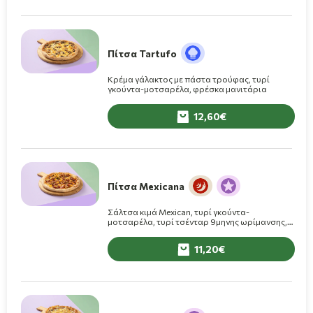
Πίτσα Tartufo
Κρέμα γάλακτος με πάστα τρούφας, τυρί
γκούντα-μοτσαρέλα, φρέσκα μανιτάρια
12,60
Πίτσα Mexicana
Σάλτσα κιμά Mexican, τυρί γκούντα-
μοτσαρέλα, τυρί τσένταρ 9μηνης ωρίμανσης,
κρεμμύδι, πιπεριές jalapenos, τριμμένα Nachos
cheese, σος BBQ
11,20