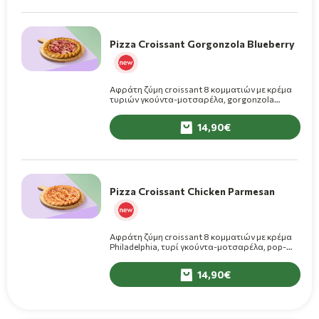
Pizza Croissant Gorgonzola Blueberry
Αφράτη ζύμη croissant 8 κομματιών με κρέμα
τυριών γκούντα-μοτσαρέλα, gorgonzola
piccante, πέστο βασιλικού, ζαμπόν cotto και
μαρμελάδα blueberry on top.
14,90
Pizza Croissant Chicken Parmesan
Αφράτη ζύμη croissant 8 κομματιών με κρέμα
Philadelphia, τυρί γκούντα-μοτσαρέλα, pop-
corn chicken, καπνιστό μπέικον, καλαμπόκι,
τριμμένη παρμεζάνα και σος παρμεζάνας on
14,90
top.