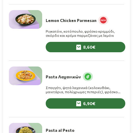
Lemon Chicken Parmesan
Ριγκατόνι, κοτόπουλο, φρέσκο κρεμμύδι,
σκόρδο και κρέμα παρμεζάνας με λεμόνι
8,60
Pasta Λαχανικών
Σπαγγέτι, ψητά λαχανικά (κολοκυθάκι,
μανιτάρια, πολύχρωμες πιπεριές), φρέσκο
κρεμμυδάκι, ελαιόλαδο.
6,90
Pasta al Pesto