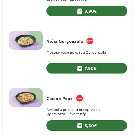
8,90
Νιόκι Gorgonzola
Φρέσκα νιόκι με κρέμα Gorgonzola
7,90
Cacio e Pepe
Λιγκουίνι με κρέμα πεκορίνο και
φρεσκοτριμμένο πιπέρι
8,60