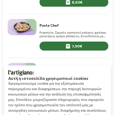
8,60
Pasta Chef
Ριγκατόνι, ζαμπόν, καπνιστό μπέικον, φρέσκα
μανιτάρια, κρέμα γάλακτος. Συνοδεύεται με
τυρί Grana Padano.
7,90
Pasta Arrabbiata
Αυτή η ιστοσελίδα χρησιμοποιεί cookies
Ριγκατόνι, ζαμπόν, σκόρδο, μπούκοβο, σάλτσα
Χρησιμοποιούμε cookie για την εξατομίκευση
ντομάτας με κρέμα ροζέ. Συνοδεύεται με τυρί
περιεχομένου και διαφημίσεων, την παροχή λειτουργιών
Grana Padano.
κοινωνικών μέσων και την ανάλυση της επισκεψιμότητάς
7,00
μας. Επιπλέον, μοιραζόμαστε πληροφορίες που αφορούν
τον τρόπο που χρησιμοποιείτε τον ιστότοπό μας με
συνεργάτες κοινωνικών μέσων, διαφήμισης και αναλύσεων,