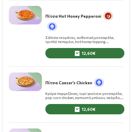
Πίτσα Hot Honey Pepperoni
Σάλτσα ντομάτας, αυθεντική μοτσαρέλα,
τριπλό πεπερόνι, hot honey topping.
(Διατίθεται μόνο σε 8 κομ.)
12,60
Πίτσα Caesar’s Chicken
Κρέμα παρμεζάνας, τυρί γκούντα-μοτσαρέλα,
pop-corn chicken, καπνιστό μπέικον, σκόρδο,
σος Caesar’s on top.
12,60