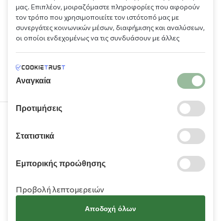
μας. Επιπλέον, μοιραζόμαστε πληροφορίες που αφορούν
τον τρόπο που χρησιμοποιείτε τον ιστότοπό μας με
συνεργάτες κοινωνικών μέσων, διαφήμισης και αναλύσεων,
οι οποίοι ενδεχομένως να τις συνδυάσουν με άλλες
πληροφορίες που τους έχετε παραχωρήσει ή τις οποίες
έχουν συλλέξει σε σχέση με την από μέρους σας χρήση των
υπηρεσιών τους.
Αναγκαία
Προτιμήσεις
210 9709 100
Στατιστικά
Εμπορικής προώθησης
Προβολή λεπτομερειών
Πληροφορίες
Αποδοχή όλων