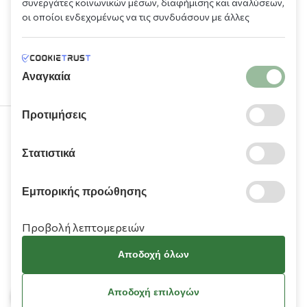
συνεργάτες κοινωνικών μέσων, διαφήμισης και αναλύσεων,
οι οποίοι ενδεχομένως να τις συνδυάσουν με άλλες
πληροφορίες που τους έχετε παραχωρήσει ή τις οποίες
έχουν συλλέξει σε σχέση με την από μέρους σας χρήση των
υπηρεσιών τους.
Αναγκαία
Προτιμήσεις
210 9709 100
Στατιστικά
Εμπορικής προώθησης
Προβολή λεπτομερειών
Πληροφορίες
Αποδοχή όλων
Χρειάζεστε βοήθεια;
Αποδοχή επιλογών