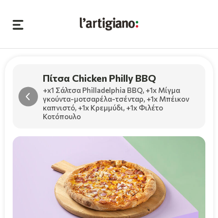
Πίτσα Chicken Philly BBQ
+x1 Σάλτσα Philladelphia BBQ
,
+1x Μίγμα
γκούντα-μοτσαρέλα-τσένταρ
,
+1x Μπέικον
καπνιστό
,
+1x Κρεμμύδι
,
+1x Φιλέτο
Κοτόπουλο