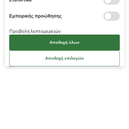
Εμπορικής προώθησης
Προβολή λεπτομερειών
Πληροφορίες
Αποδοχή όλων
Χρειάζεστε βοήθεια;
Αποδοχή επιλογών
Λογαριασμός
Όροι Χρήσης
Πολιτική Cookies
Πολιτική Απορρήτου
Όροι Χρήσης Κουπονιών