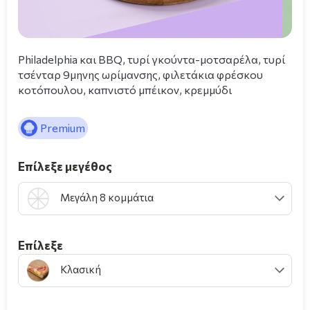
Philadelphia και BBQ, τυρί γκούντα-μοτσαρέλα, τυρί
τσένταρ 9μηνης ωρίμανσης, φιλετάκια φρέσκου
κοτόπουλου, καπνιστό μπέικον, κρεμμύδι
Premium
Επίλεξε μεγέθος
Μεγάλη 8 κομμάτια
Επίλεξε
Κλασική