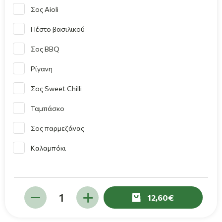
Σος Aioli
Πέστο βασιλικού
Σος BBQ
Ρίγανη
Σος Sweet Chilli
Ταμπάσκο
Σος παρμεζάνας
Καλαμπόκι
12,60