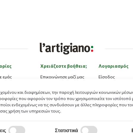
ορίες
Χρειάζεστε βοήθεια;
Λογαριασμός
ε εμάς
Επικοινώνησε μαζί μας
Είσοδος
ας
Εργαστείτε με εμάς
Εγγραφή
εχομένου και διαφημίσεων, την παροχή λειτουργιών κοινωνικών μέσων
Μέθοδοι πληρωμής
Ξέχασα τον κωδι
ροφορίες που αφορούν τον τρόπο που χρησιμοποιείτε τον ιστότοπό 
Πρόγραμμα Επιβ
οποίοι ενδεχομένως να τις συνδυάσουν με άλλες πληροφορίες που του
γόνα
 σας χρήση των υπηρεσιών τους.
ματα
κπαιδευτικό
εις
Στατιστικά
μα