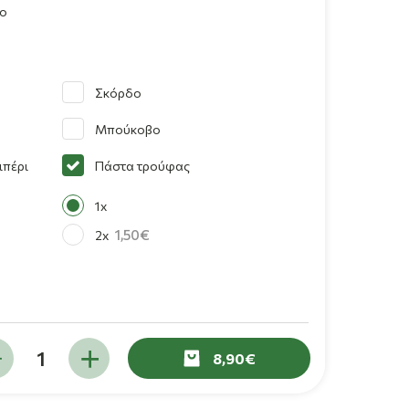
λο
Σκόρδο
Μπούκοβο
ιπέρι
Πάστα τρούφας
1x
1,50
2x
8,90