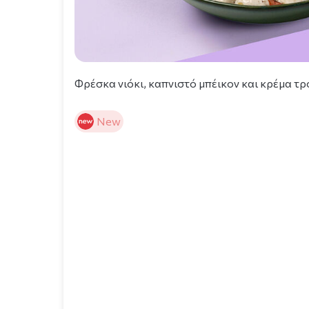
Φρέσκα νιόκι, καπνιστό μπέικον και κρέμα τ
New