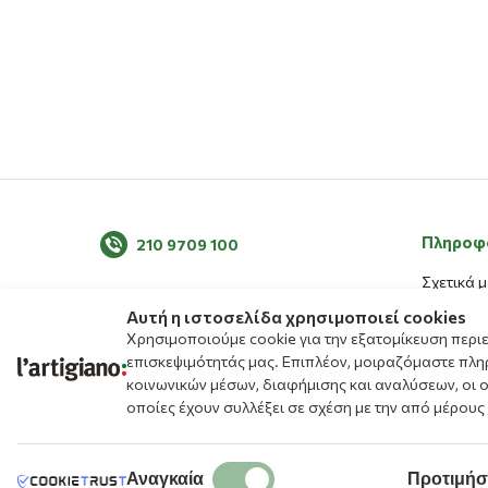
Πληροφ
210 9709 100
Σχετικά μ
Τα νέα μ
Αυτή η ιστοσελίδα χρησιμοποιεί cookies
Χρησιμοποιούμε cookie για την εξατομίκευση περι
Blog
επισκεψιμότητάς μας. Επιπλέον, μοιραζόμαστε πλη
Μενού
κοινωνικών μέσων, διαφήμισης και αναλύσεων, οι 
Αλλεργιο
οποίες έχουν συλλέξει σε σχέση με την από μέρους
Καταστή
Δωρεάν Ε
Αναγκαία
Προτιμήσ
Πρόγραμ