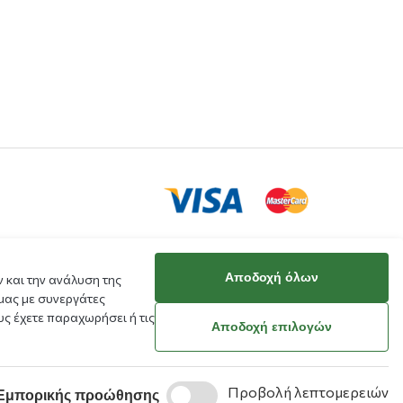
Αποδοχή όλων
 και την ανάλυση της
κό μου
μας με συνεργάτες
ράβευσης
ς έχετε παραχωρήσει ή τις
Αποδοχή επιλογών
Προβολή λεπτομερειών
Εμπορικής προώθησης