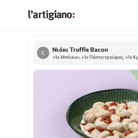
Νιόκι Truffle Bacon
+1x Μπέικον
,
+1x Πάστα τρούφας
,
+1x Κ