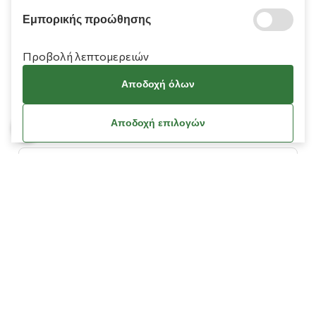
Εμπορικής προώθησης
Προβολή λεπτομερειών
Πληροφορίες
Αποδοχή όλων
Χρειάζεστε βοήθεια;
Αποδοχή επιλογών
Λογαριασμός
Όροι Χρήσης
Πολιτική Cookies
Πολιτική Απορρήτου
Όροι Χρήσης Κουπονιών
Οδηγίες Διαγραφής Δεδομένων Facebook / Meta