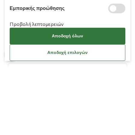
Εμπορικής προώθησης
Προβολή λεπτομερειών
Πληροφορίες
Αποδοχή όλων
Χρειάζεστε βοήθεια;
Αποδοχή επιλογών
Λογαριασμός
Όροι Χρήσης
Πολιτική Cookies
Πολιτική Απορρήτου
Όροι Χρήσης Κουπονιών
Οδηγίες Διαγραφής Δεδομένων Facebook / Meta