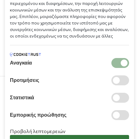
περιεχομένου και διαφημίσεων, την παροχή λειτουργιών
κοινωνικών μέσων και την ανάλυση της επισκεψιμότητάς
μας. Επιπλέον, μοιραζόμαστε πληροφορίες που αφορούν
τον τρόπο που χρησιμοποιείτε τον ιστότοπό μας με
συνεργάτες κοινωνικών μέσων, διαφήμισης και αναλύσεων,
οι οποίοι ενδεχομένως να τις συνδυάσουν με άλλες
πληροφορίες που τους έχετε παραχωρήσει ή τις οποίες
έχουν συλλέξει σε σχέση με την από μέρους σας χρήση των
υπηρεσιών τους.
Αναγκαία
Προτιμήσεις
210 9709 100
Στατιστικά
Εμπορικής προώθησης
Προβολή λεπτομερειών