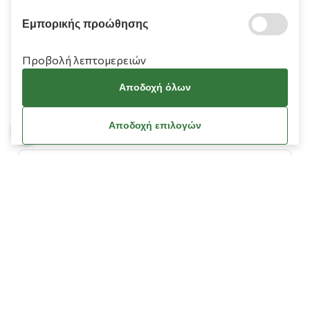
Εμπορικής προώθησης
Προβολή λεπτομερειών
Πληροφορίες
Αποδοχή όλων
Χρειάζεστε βοήθεια;
Αποδοχή επιλογών
Λογαριασμός
Όροι Χρήσης
Πολιτική Cookies
Πολιτική Απορρήτου
Όροι Χρήσης Κουπονιών
Οδηγίες Διαγραφής Δεδομένων Facebook / Meta