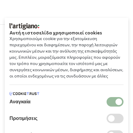
Αυτή η ιστοσελίδα χρησιμοποιεί cookies
Χρησιμοποιούμε cookie για την εξατομίκευση
210 9709 100
περιεχομένου και διαφημίσεων, την παροχή λειτουργιών
κοινωνικών μέσων και την ανάλυση της επισκεψιμότητάς
μας. Επιπλέον, μοιραζόμαστε πληροφορίες που αφορούν
τον τρόπο που χρησιμοποιείτε τον ιστότοπό μας με
συνεργάτες κοινωνικών μέσων, διαφήμισης και αναλύσεων,
οι οποίοι ενδεχομένως να τις συνδυάσουν με άλλες
πληροφορίες που τους έχετε παραχωρήσει ή τις οποίες
Πληροφορίες
έχουν συλλέξει σε σχέση με την από μέρους σας χρήση των
υπηρεσιών τους.
Αναγκαία
Χρειάζεστε βοήθεια;
Προτιμήσεις
Λογαριασμός