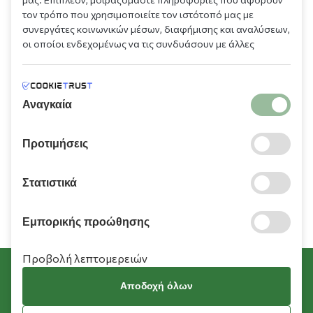
τον τρόπο που χρησιμοποιείτε τον ιστότοπό μας με
συνεργάτες κοινωνικών μέσων, διαφήμισης και αναλύσεων,
οι οποίοι ενδεχομένως να τις συνδυάσουν με άλλες
πληροφορίες που τους έχετε παραχωρήσει ή τις οποίες
Πληροφορίες
έχουν συλλέξει σε σχέση με την από μέρους σας χρήση των
υπηρεσιών τους.
Αναγκαία
Χρειάζεστε βοήθεια;
Προτιμήσεις
Λογαριασμός
Στατιστικά
Εμπορικής προώθησης
Προβολή λεπτομερειών
Όροι Χρήσης
Πολιτική Cookies
Πολιτική Απορρήτου
Όροι Χρήσης Κουπονιών
Αποδοχή όλων
Οδηγίες Διαγραφής Δεδομένων Facebook / Meta