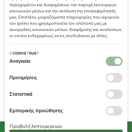
210 9709 100
περιεχομένου και διαφημίσεων, την παροχή λειτουργιών
κοινωνικών μέσων και την ανάλυση της επισκεψιμότητάς
μας. Επιπλέον, μοιραζόμαστε πληροφορίες που αφορούν
τον τρόπο που χρησιμοποιείτε τον ιστότοπό μας με
συνεργάτες κοινωνικών μέσων, διαφήμισης και αναλύσεων,
οι οποίοι ενδεχομένως να τις συνδυάσουν με άλλες
πληροφορίες που τους έχετε παραχωρήσει ή τις οποίες
Πληροφορίες
έχουν συλλέξει σε σχέση με την από μέρους σας χρήση των
υπηρεσιών τους.
Αναγκαία
Χρειάζεστε βοήθεια;
Προτιμήσεις
Λογαριασμός
Στατιστικά
Εμπορικής προώθησης
Προβολή λεπτομερειών
Όροι Χρήσης
Πολιτική Cookies
Πολιτική Απορρήτου