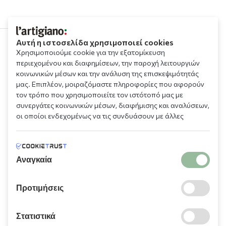
Αυτή η ιστοσελίδα χρησιμοποιεί cookies
Χρησιμοποιούμε cookie για την εξατομίκευση
210 9709 100
περιεχομένου και διαφημίσεων, την παροχή λειτουργιών
κοινωνικών μέσων και την ανάλυση της επισκεψιμότητάς
μας. Επιπλέον, μοιραζόμαστε πληροφορίες που αφορούν
τον τρόπο που χρησιμοποιείτε τον ιστότοπό μας με
συνεργάτες κοινωνικών μέσων, διαφήμισης και αναλύσεων,
οι οποίοι ενδεχομένως να τις συνδυάσουν με άλλες
πληροφορίες που τους έχετε παραχωρήσει ή τις οποίες
Πληροφορίες
έχουν συλλέξει σε σχέση με την από μέρους σας χρήση των
υπηρεσιών τους.
Αναγκαία
Χρειάζεστε βοήθεια;
Προτιμήσεις
Λογαριασμός
Στατιστικά