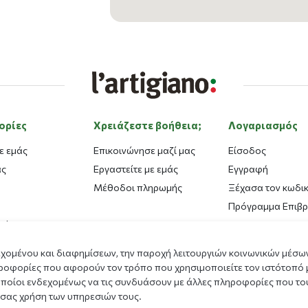
ορίες
Χρειάζεστε βοήθεια;
Λογαριασμός
ε εμάς
Επικοινώνησε μαζί μας
Είσοδος
ας
Εργαστείτε με εμάς
Εγγραφή
Μέθοδοι πληρωμής
Ξέχασα τον κωδι
Πρόγραμμα Επιβ
γόνα
ματα
εχομένου και διαφημίσεων, την παροχή λειτουργιών κοινωνικών μέσων
κπαιδευτικό
ροφορίες που αφορούν τον τρόπο που χρησιμοποιείτε τον ιστότοπό 
μα
οποίοι ενδεχομένως να τις συνδυάσουν με άλλες πληροφορίες που του
 σας χρήση των υπηρεσιών τους.
α Συναλλαγών