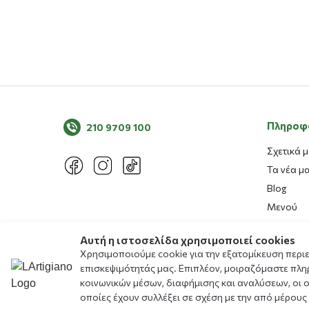
Πληροφ
210 9709 100
Σχετικά μ
Τα νέα μ
Blog
Μενού
Αλλεργιο
Αυτή η ιστοσελίδα χρησιμοποιεί cookies
Καταστή
Χρησιμοποιούμε cookie για την εξατομίκευση περι
Δωρεάν Ε
επισκεψιμότητάς μας. Επιπλέον, μοιραζόμαστε πλη
Πρόγραμ
κοινωνικών μέσων, διαφήμισης και αναλύσεων, οι 
οποίες έχουν συλλέξει σε σχέση με την από μέρους
Ασφάλει