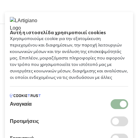
Αυτή η ιστοσελίδα χρησιμοποιεί cookies
Χρησιμοποιούμε cookie για την εξατομίκευση
210 9709 100
περιεχομένου και διαφημίσεων, την παροχή λειτουργιών
κοινωνικών μέσων και την ανάλυση της επισκεψιμότητάς
μας. Επιπλέον, μοιραζόμαστε πληροφορίες που αφορούν
τον τρόπο που χρησιμοποιείτε τον ιστότοπό μας με
συνεργάτες κοινωνικών μέσων, διαφήμισης και αναλύσεων,
οι οποίοι ενδεχομένως να τις συνδυάσουν με άλλες
πληροφορίες που τους έχετε παραχωρήσει ή τις οποίες
Πληροφορίες
έχουν συλλέξει σε σχέση με την από μέρους σας χρήση των
υπηρεσιών τους.
Αναγκαία
Χρειάζεστε βοήθεια;
Προτιμήσεις
Λογαριασμός