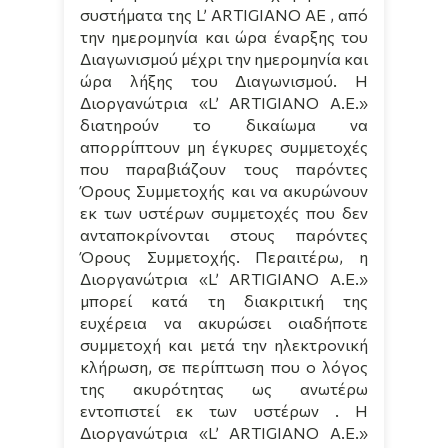
συστήματα της
L
’
ARTIGIANO
AE , από
την ημερομηνία και ώρα έναρξης του
Διαγωνισμού μέχρι την ημερομηνία και
ώρα λήξης του Διαγωνισμού. Η
Διοργανώτρια «
L
’
ARTIGIANO
A
.
E
.»
διατηρούν το δικαίωμα να
απορρίπτουν μη έγκυρες συμμετοχές
που παραβιάζουν τους παρόντες
Όρους Συμμετοχής και να ακυρώνουν
εκ των υστέρων συμμετοχές που δεν
ανταποκρίνονται στους παρόντες
Όρους Συμμετοχής. Περαιτέρω, η
Διοργανώτρια «
L
’
ARTIGIANO
A
.
E
.»
μπορεί κατά τη διακριτική της
ευχέρεια να ακυρώσει οιαδήποτε
συμμετοχή και μετά την ηλεκτρονική
κλήρωση, σε περίπτωση που ο λόγος
της ακυρότητας ως ανωτέρω
εντοπιστεί εκ των υστέρων . Η
Διοργανώτρια «
L
’
ARTIGIANO
A
.
E
.»