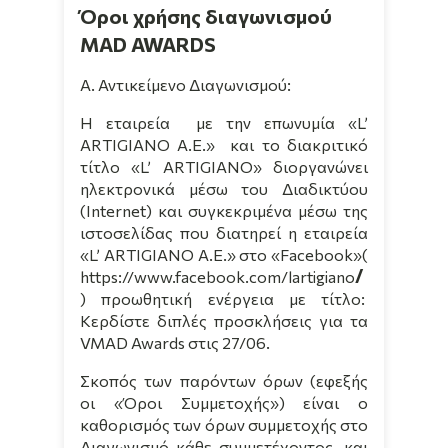
Όροι χρήσης διαγωνισμού
MAD AWARDS
Α. Αντικείμενο Διαγωνισμού:
Η εταιρεία
με την επωνυμία «
L
’
ARTIGIANO
A
.
E
.»
και το διακριτικό
τίτλο «
L
’
ARTIGIANO
» διοργανώνει
ηλεκτρονικά μέσω του Διαδικτύου
(Internet) και συγκεκριμένα μέσω της
ιστοσελίδας που διατηρεί η εταιρεία
«
L
’
ARTIGIANO
A
.
E
.» στο «Facebook»(
/
https://www.facebook.com/l
artigiano
) προωθητική ενέργεια με τίτλο:
Κερδίστε διπλές προσκλήσεις για τα
VMAD
Awards
στις 27/06.
Σκοπός των παρόντων όρων (εφεξής
οι «Όροι Συμμετοχής») είναι ο
καθορισμός των όρων συμμετοχής στο
Διαγωνισμό κάθε συμμετέχοντος, και