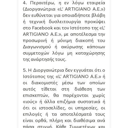
4. Περαιτέρω, η εν λόγω εταιρεία
(Διοργανώτρια «
L
’
ARTIGIANO
A
.
E
.»)
δεν ευθύνεται για οποιαδήποτε βλάβη
ή τεχνική δυσλειτουργία προκύψει
στο Facebook και τον Ιστότοπο της «
L
’
ARTIGIANO
A
.
E
.», με αποτέλεσμα την
προσωρινή ή μόνιμη διακοπή του
Διαγωνισμού ή ακύρωσης κάποιων
συμμετοχών λόγω μη καταχώρησης
της ανάρτησής τους.
5. Η Διοργανώτρια δεν εγγυάται ότι ο
Ιστότοπος της «
L
’
ARTIGIANO
A
.
E
.» ή
οι διακομιστές μέσω των οποίων
αυτός τίθεται στη διάθεση των
επισκεπτών, θα παρέχονται χωρίς
«ιούς» ή άλλα επιζήμια συστατικά ή
ότι οι ιστοσελίδες, οι υπηρεσίες, οι
επιλογές ή τα αποτελέσματά τους
είναι ορθά, πλήρη και διαθέσιμα ανά
πάσα στιγμή. Κάθε Συμμετέχων και