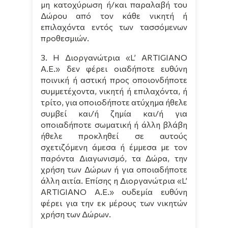
μη κατοχύρωση ή/και παραλαβή του
Δώρου από τον κάθε νικητή ή
επιλαχόντα εντός των τασσόμενων
προθεσμιών.
3. Η Διοργανώτρια «
L
’
ARTIGIANO
A
.
E
.» δεν φέρει οιαδήποτε ευθύνη
ποινική ή αστική προς οποιονδήποτε
συμμετέχοντα, νικητή ή επιλαχόντα, ή
τρίτο, για οποιοδήποτε ατύχημα ήθελε
συμβεί και/ή ζημία και/ή για
οποιαδήποτε σωματική ή άλλη βλάβη
ήθελε προκληθεί σε αυτούς
σχετιζόμενη άμεσα ή έμμεσα με τον
παρόντα Διαγωνισμό, τα Δώρα, την
χρήση των Δώρων ή για οποιαδήποτε
άλλη αιτία. Επίσης η Διοργανώτρια «
L
’
ARTIGIANO
A
.
E
.» ουδεμία ευθύνη
φέρει για την εκ μέρους των νικητών
χρήση των Δώρων.