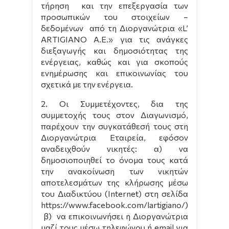
τήρηση
και την επεξεργασία των
προσωπικών του στοιχείων –
δεδομένων
από τη Διοργανώτρια «
L
’
ARTIGIANO
A
.
E
.» για τις ανάγκες
διεξαγωγής και δημοσιότητας της
ενέργειας, καθώς και για σκοπούς
ενημέρωσης και επικοινωνίας του
σχετικά με την ενέργεια.
2.
Οι Συμμετέχοντες, δια της
συμμετοχής τους στον Διαγωνισμό,
παρέχουν την συγκατάθεσή τους στη
Διοργανώτρια Εταιρεία, εφόσον
αναδειχθούν νικητές: α) να
δημοσιοποιηθεί το όνομα τους κατά
την ανακοίνωση των νικητών
αποτελεσμάτων της κλήρωσης μέσω
του Διαδικτύου (Internet) στη σελίδα
https://www.facebook.com/l
artigiano
/)
β)
να επικοινωνήσει η Διοργανώτρια
μαζί τους μέσω τηλεφώνου ή email για