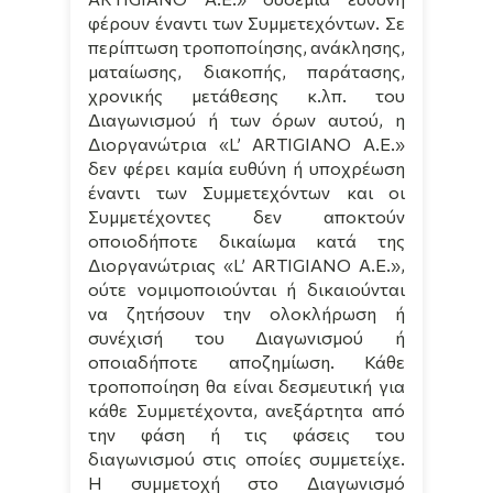
φέρουν έναντι των Συμμετεχόντων. Σε
περίπτωση τροποποίησης, ανάκλησης,
ματαίωσης, διακοπής, παράτασης,
χρονικής μετάθεσης κ.λπ. του
Διαγωνισμού ή των όρων αυτού, η
Διοργανώτρια «
L
’
ARTIGIANO
A
.
E
.»
δεν φέρει καμία ευθύνη ή υποχρέωση
έναντι των Συμμετεχόντων και οι
Συμμετέχοντες δεν αποκτούν
οποιοδήποτε δικαίωμα κατά της
Διοργανώτριας «
L
’
ARTIGIANO
A
.
E
.»,
ούτε νομιμοποιούνται ή δικαιούνται
να ζητήσουν την ολοκλήρωση ή
συνέχισή του Διαγωνισμού ή
οποιαδήποτε αποζημίωση. Κάθε
τροποποίηση θα είναι δεσμευτική για
κάθε Συμμετέχοντα, ανεξάρτητα από
την φάση ή τις φάσεις του
διαγωνισμού στις οποίες συμμετείχε.
Η συμμετοχή στο Διαγωνισμό