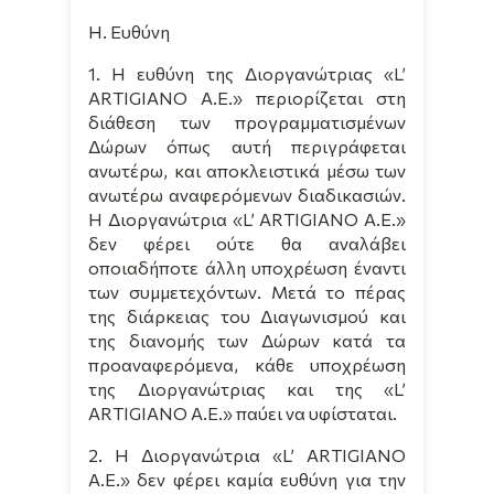
Η. Ευθύνη
1. Η ευθύνη της Διοργανώτριας «
L
’
ARTIGIANO
A
.
E
.» περιορίζεται στη
διάθεση των προγραμματισμένων
Δώρων όπως αυτή περιγράφεται
ανωτέρω, και αποκλειστικά μέσω των
ανωτέρω αναφερόμενων διαδικασιών.
Η Διοργανώτρια «
L
’
ARTIGIANO
A
.
E
.»
δεν φέρει ούτε θα αναλάβει
οποιαδήποτε άλλη υποχρέωση έναντι
των συμμετεχόντων. Μετά το πέρας
της διάρκειας του Διαγωνισμού και
της διανομής των Δώρων κατά τα
προαναφερόμενα, κάθε υποχρέωση
της Διοργανώτριας και της «
L
’
ARTIGIANO
A
.
E
.» παύει να υφίσταται.
2. Η Διοργανώτρια «
L
’
ARTIGIANO
A
.
E
.» δεν φέρει καμία ευθύνη για την