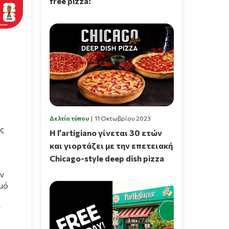
free pizza!
Δελτία τύπου
11 Οκτωβρίου 2023
ς
Η l’artigiano γίνεται 30 ετών
και γιορτάζει με την επετειακή
Chicago-style deep dish pizza
ν
μό
ν