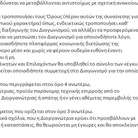
δύναται να μεταβάλλονται αντιστοίχως με σχετική ανακοίν
 τροποποιήσει τους Όρους (πέραν αυτών της συναίνεσης για
ικού χαρακτήρα) όπως, ενδεικτικώς τροποποιήσει καθ’
ες διεξαγωγής του Διαγωνισμού, να αλλάξει τα προσφερόμεν
και να ματαιώσει τον Διαγωνισμό για οποιονδήποτε λόγο,
ποιασδήποτε πλατφόρμας κοινωνικής δικτύωσης της
ορο μέσο και χωρίς να φέρουν ουδεμία ευθύνη έναντι
υ ή μη.
Νικητών και Επιλαχόντων θα υποβληθεί το σύνολο των «έγκ
είται οποιαδήποτε συμμετοχή στο Διαγωνισμό για την οποί
 που περιγράφεται στον όρο 4 ανωτέρω,
νώτριας, προϊόν παράνομης τεχνικής επιρροής από το
 Διοργανώτριας ή απάτης ή εν γένει αθέμιτης παρεμβολής τ
ήματος που ορίζεται στον όρο 3 ανωτέρω.
κά σχόλια, που η Διοργανώτρια κρίνει ότι προσβάλλουν με
 καταστάσεις, θα θεωρούνται μη έγκυρες και θα αποκλείον