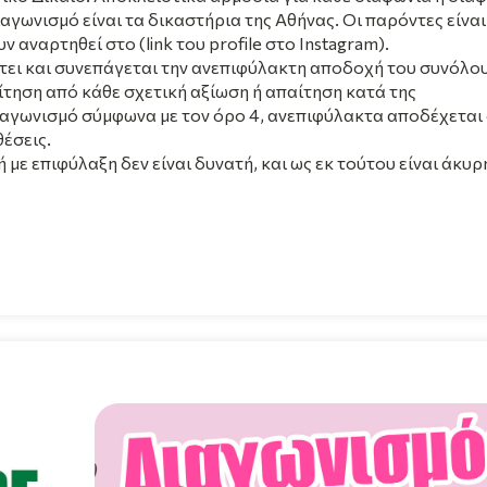
αγωνισμό είναι τα δικαστήρια της Αθήνας. Οι παρόντες είναι
 αναρτηθεί στο (link του profile στο Instagram).
ει και συνεπάγεται την ανεπιφύλακτη αποδοχή του συνόλο
τηση από κάθε σχετική αξίωση ή απαίτηση κατά της
ιαγωνισμό σύμφωνα με τον όρο 4, ανεπιφύλακτα αποδέχεται
έσεις.
με επιφύλαξη δεν είναι δυνατή, και ως εκ τούτου είναι άκυρ