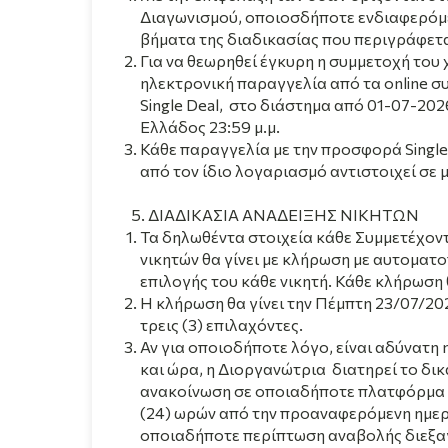
Διαγωνισμού, οποιοσδήποτε ενδιαφερόμε
βήματα της διαδικασίας που περιγράφετ
Για να θεωρηθεί έγκυρη η συμμετοχή του 
ηλεκτρονική παραγγελία από τα online σ
Single Deal, στο διάστημα από
01-07-2026
Ελλάδος 23:59 μ.μ.
Κάθε παραγγελία με την προσφορά Single 
από τον ίδιο λογαριασμό αντιστοιχεί σε 
ΔΙΑΔΙΚΑΣΙΑ ΑΝΑΔΕΙΞΗΣ ΝΙΚΗΤΩΝ
Τα
δηλωθέντα στοιχεία κάθε Συμμετέχοντ
νικητών θα γίνει με κλήρωση με αυτοματ
επιλογής του κάθε νικητή. Κάθε κλήρωση θ
Η κλήρωση θα γίνει την Πέμπτη 23/07/2026 
τρεις (3) επιλαχόντες.
Αν για οποιοδήποτε λόγο, είναι αδύνατ
και ώρα, η Διοργανώτρια διατηρεί το δικ
ανακοίνωση σε οποιαδήποτε πλατφόρμα 
(24) ωρών από την προαναφερόμενη ημερο
οποιαδήποτε περίπτωση αναβολής διεξαγ