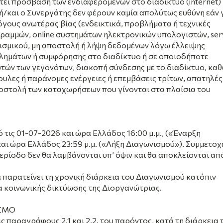
ει πρόσβαση των ενδιαφερομένων στο διαδίκτυο (internet) 
 ή/και ο Συνεργάτης δεν φέρουν καμία απολύτως ευθύνη εάν 
όγους ανωτέρας βίας (ενδεικτικά, προβλήματα ή τεχνικές
ραμμών, online συστημάτων ηλεκτρονικών υπολογιστών, ser
ισμικού, μη αποστολή ή λήψη δεδομένων λόγω έλλειψης
λημάτων ή συμφόρησης στο διαδίκτυο ή σε οποιοδήποτε
ών των γεγονότων, διακοπή σύνδεσης με το διαδίκτυο, καθ
υλες ή παράνομες ενέργειες ή επεμβάσεις τρίτων, απατηλές
ποστολή των καταχωρήσεων που γίνονται στα πλαίσια του
 τις 01-07-2026 και ώρα Ελλάδος 16:00 μ.μ., («Έναρξη
και ώρα Ελλάδος 23:59 μ.μ. («Λήξη Διαγωνισμού»). Συμμετοχ
ερίοδο δεν θα λαμβάνονται υπ’ όψιν και θα αποκλείονται απ
 παρατείνει τη χρονική διάρκεια του Διαγωνισμού κατόπιν
 κοινωνικής δικτύωσης της Διοργανώτριας.
ΣΜΟ
ς παραγράφους 2.1 και 2.2. του παρόντος, κατά τη διάρκεια 