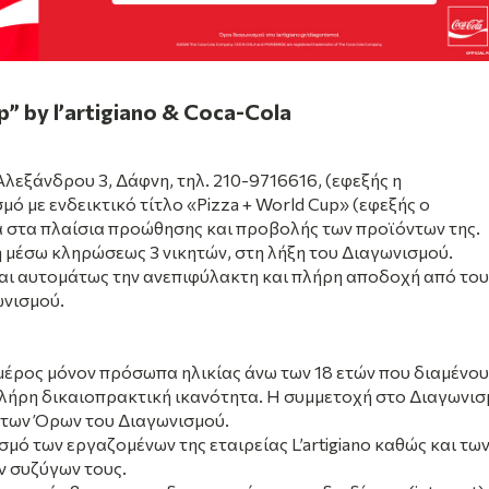
 by l’artigiano & Coca-Cola
Αλεξάνδρου 3, Δάφνη, τηλ. 210-9716616, (εφεξής η
μό με ενδεικτικό τίτλο
«Pizza + World Cup
» (εφεξής ο
α στα πλαίσια προώθησης και προβολής των προϊόντων της.
η μέσω κληρώσεως 3 νικητών, στη λήξη του Διαγωνισμού.
αι αυτομάτως την ανεπιφύλακτη και πλήρη αποδοχή από του
ωνισμού.
μέρος μόνον πρόσωπα ηλικίας άνω των 18 ετών που διαμένου
πλήρη δικαιοπρακτική ικανότητα. Η συμμετοχή στο Διαγωνισ
 των Όρων του Διαγωνισμού.
ό των εργαζομένων της εταιρείας L’artigiano καθώς και τω
ν συζύγων τους.