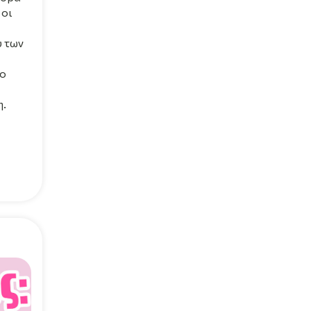
 οι
υ των
 ο
η.