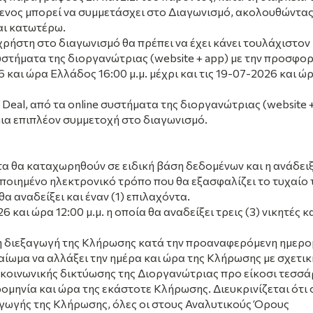
νος μπορεί να συμμετάσχει στο Διαγωνισμό, ακολουθώντας
αι κατωτέρω.
χρήστη στο διαγωνισμό θα πρέπει να έχει κάνει τουλάχιστον 
υστήματα της διοργανώτριας (website + app) με την προσφο
 και ώρα Ελλάδος 16:00 μ.μ.
μέχρι και τις 19-07-2026 και ώ
Deal, από τα online συστήματα της διοργανώτριας (website +
μια επιπλέον συμμετοχή στο διαγωνισμό.
α θα καταχωρηθούν σε ειδική βάση δεδομένων και η ανάδει
οποιημένο ηλεκτρονικό τρόπο που θα εξασφαλίζει το τυχαίο 
α αναδείξει και έναν (1) επιλαχόντα.
και ώρα 12:00 μ.μ. η οποία θα αναδείξει τρεις (3) νικητές κ
η η διεξαγωγή της Κλήρωσης κατά την προαναφερόμενη ημερο
αίωμα να αλλάξει την ημέρα και ώρα της Κλήρωσης με σχετικ
κοινωνικής δικτύωσης της Διοργανώτριας προ είκοσι τεσσ
μηνία και ώρα της εκάστοτε Κλήρωσης. Διευκρινίζεται ότι 
ωγής της Κλήρωσης, όλες οι στους Αναλυτικούς Όρους