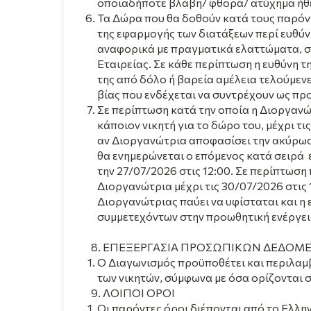
οποιαδήποτε βλάβη/ φθορά/ ατύχημα ήθ
Τα Δώρα που θα δοθούν κατά τους παρόντ
της εφαρμογής των διατάξεων περί ευθύν
αναφορικά με πραγματικά ελαττώματα, συ
Εταιρείας. Σε κάθε περίπτωση η ευθύνη τ
της από δόλο ή βαρεία αμέλεια τελούμενε
βίας που ενδέχεται να συντρέχουν ως προ
Σε περίπτωση κατά την οποία η Διοργανώ
κάποιον νικητή για το δώρο του, μέχρι τι
αν Διοργανώτρια αποφασίσε
ι την ακύρω
θα ενημερώνεται ο επόμενος κατά σειρά ε
την 27/07/2026 στις 12:00. Σε περίπτωση 
Διοργανώτρια μέχρι τις 30/07/2026 στις 
Διοργανώτριας παύει να υφίσταται και η
συμμετεχόντων στην προωθητική ενέργει
ΕΠΕΞΕΡΓΑΣΙΑ ΠΡΟΣΩΠΙΚΩΝ ΔΕΔΟΜ
Ο Διαγωνισμός προϋποθέτει και περιλαμ
των νικητών, σύμφωνα με όσα ορίζονται 
ΛΟΙΠΟΙ ΟΡΟΙ
Οι παρόντες όροι διέπονται από το Ελλη