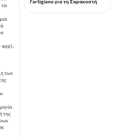
l’artigiano για τη Σαρακοστή
 τα
μια
ρά
ρα
 app),
ξη των
της
αι
μηνία
ή της
άρων
σε