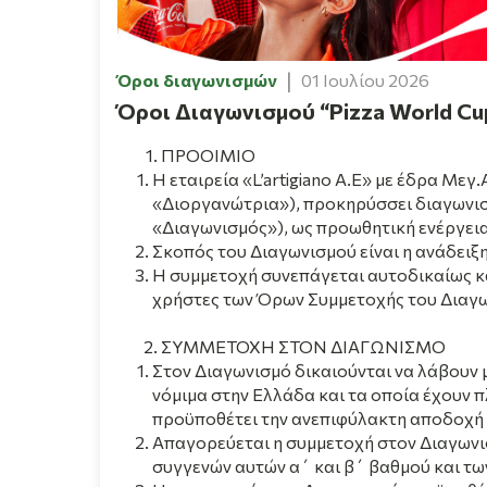
Όροι διαγωνισμών
01 Ιουλίου 2026
Όροι Διαγωνισμού “Pizza World Cup”
ΠΡΟΟΙΜΙΟ
H εταιρεία
«
L’artig
iano A.E» με έδρα Μεγ.
«Διοργανώτρια»), προκηρ
ύσσει διαγωνισ
«Διαγωνισμός»), ως προωθητική ενέργει
Σκοπός του Διαγωνισμού είναι η ανάδει
ξ
H συμμετοχή συνεπάγεται αυτοδικαίως κ
χρήστες των Όρων Συμμετοχής του Διαγ
ΣΥΜΜΕΤΟΧΗ ΣΤΟΝ ΔΙΑΓΩΝΙΣΜΟ
Στον Διαγωνισμό δικαιούνται να λάβουν 
νόμιμα στην Ελλάδα και τα οποία έχουν 
προϋποθέτει την ανεπιφύλακτη αποδοχή
Απαγορεύεται η συμμετοχή στον Διαγωνισμ
συγγενών αυτών α΄ και β΄ βαθμού και τω