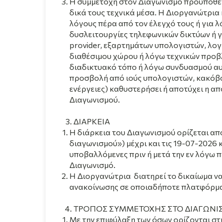
Η συμμετοχή στον Διαγωνισμό προϋποθέτ
δικά τους τεχνικά μέσα. H Διοργανώτρια
λόγους πέρα από τον έλεγχό τους ή για λ
δυσλειτουργίες τηλεφωνικών δικτύων ή γ
provider, εξαρτημάτων υπολογιστών, λογ
διαθέσιμου χώρου ή λόγω τεχνικών προβ
διαδικτυακό τόπο ή λόγω συνδυασμού αυτ
προσβολή από ιούς υπολογιστών, κακόβο
ενέργειες) καθυστερήσει ή αποτύχει η α
Διαγωνισμού.
ΔΙΑΡΚΕΙΑ
Η
διάρκεια του Διαγωνισμού ορίζεται από
διαγωνισμού») μέχρι και τις 19-07-2026 
υποβαλλόμενες πριν ή μετά την εν λόγω π
Διαγωνισμό.
Η Διοργανώτρια διατηρεί το δικαίωμα να
ανακοίνωσης σε οποιαδήποτε πλατφόρμα
ΤΡΟΠΟΣ ΣΥΜΜΕΤΟΧΗΣ ΣΤΟ ΔΙΑΓΩΝΙ
Με την επιφύλαξη των όσων ορίζονται στι