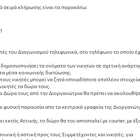
τά σειρά κλήρωσης είναι τα παρακάτω:
1
τές του Διαγωνισμού τηλεφωνικά, στο τηλέφωνο το οποίο έχ
 δημοσιοποιήσει τα ονόματα των νικητών σε σχετική ανάρτη
τα μέσα κοινωνικής δικτύωσης.
τους νικητές μπορεί να ζητά οποιαδήποτε επιπλέον στοιχεί
νικητές τα δώρα τους.
τα Δώρα τους από την Διοργανώτρια θα πρέπει να ακολουθή
ε φυσική παρουσία απο τα κεντρικά γραφεία της Διοργανώτ
ι εκτός Αττικής, το δώρο θα του αποσταλεί με courier,
με έξ
ινική ή αστική προς τους Συμμετέχοντες και νικητές, για