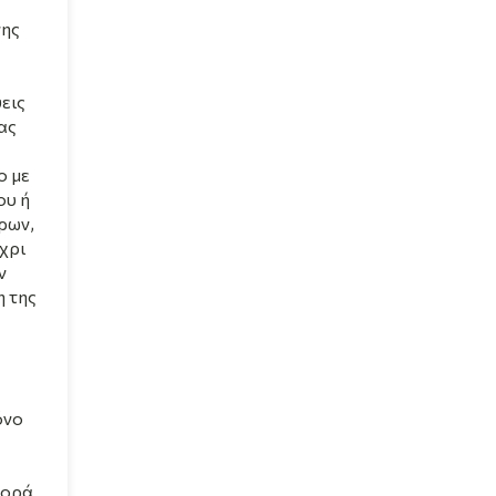
νης
εις
ας
ο με
ου ή
ρων,
χρι
ν
η της
όνο
φορά