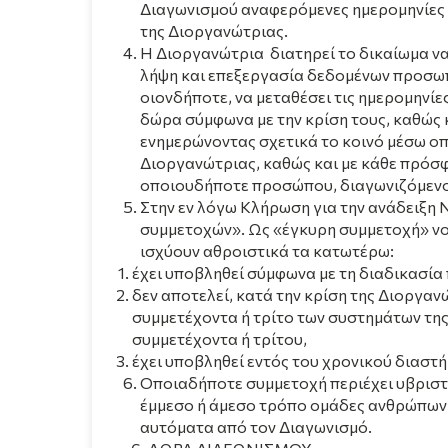
Διαγωνισμού αναφερόμενες ημερομηνίες 
της Διοργανώτριας.
Η Διοργανώτρια διατηρεί το δικαίωμα να
λήψη και επεξεργασία δεδομένων προσωπ
οιονδήποτε, να μεταθέσει τις ημερομηνί
δώρα σύμφωνα με την κρίση τους, καθώς 
ενημερώνοντας σχετικά το κοινό μέσω ο
Διοργανώτριας, καθώς και με κάθε πρόσφ
οποιουδήποτε προσώπου, διαγωνιζόμενο
Στην εν λόγω Κλήρωση για την ανάδειξη 
συμμετοχών». Ως «έγκυρη συμμετοχή» νο
ισχύουν αθροιστικά τα κατωτέρω:
έχει υποβληθεί σύμφωνα με τη διαδικασία
δεν αποτελεί, κατά την κρίση της Διοργα
συμμετέχοντα ή τρίτο των συστημάτων της
συμμετέχοντα ή τρίτου,
έχει υποβληθεί εντός του χρονικού διαστ
Οποιαδήποτε συμμετοχή περιέχει υβριστι
έμμεσο ή άμεσο τρόπο ομάδες ανθρώπων ή
αυτόματα από τον Διαγωνισμό.