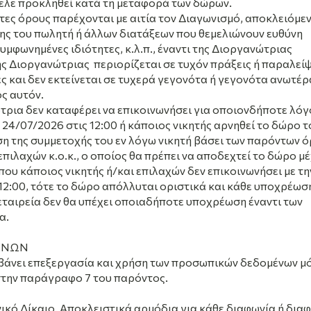
ελε προκληθεί κατά τη μεταφορά των δώρων.
ες όρους παρέχονται με αιτία τον Διαγωνισμό, αποκλειόμε
ης του πωλητή ή άλλων διατάξεων που θεμελιώνουν ευθύνη
μφωνημένες ιδιότητες, κ.λ.π., έναντι της Διοργανώτριας
ης Διοργανώτριας περιορίζεται σε τυχόν πράξεις ή παραλείψ
ς και δεν εκτείνεται σε τυχερά γεγονότα ή γεγονότα ανωτέρ
ς αυτόν.
τρια δεν καταφέρει να επικοινωνήσει για οποιονδήποτε λόγ
ς 24/07/2026 στις 12:00 ή
κάποιος νικητής αρνηθεί το δώρο τ
ση της συμμετοχής του εν λόγω νικητή βάσει των παρόντων ό
πιλαχών κ.ο.κ., ο οποίος θα πρέπει να αποδεχτεί το δώρο μέ
που κάποιος νικητής ή/και επιλαχών δεν επικοινωνήσει με τη
12:00, τότε το δώρο απόλλυται οριστικά και κάθε υποχρέωσ
 εταιρεία δεν θα υπέχει οποιαδήποτε υποχρέωση έναντι των
α.
ΕΝΩΝ
βάνει επεξεργασία και χρήση των προσωπικών δεδομένων μ
στην παράγραφο 7 του παρόντος.
νικό Δίκαιο. Αποκλειστικά αρμόδια για κάθε διαφωνία ή δια