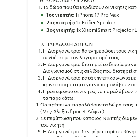
ΔΩΡΑ ΔΙΑΓΩΝΙΣΜΟΥ
Τα δώρα που θα κερδίσουν οι νικητές κα
1ος νικητής:
1 iPhone 17 Pro Max
2ος νικητής:
1x Edifier Speaker
3ος νικητής:
1x Xiaomi Smart Projector L
ΠΑΡΑΔΟΣΗ ΔΩΡΩΝ
H
Διοργανώτρια θα ενημερώσει τους νικη
συνδέσει με τον λογαριασμό τους.
Η Διοργανώτρια διατηρεί το δικαίωμα να
Διαγωνισμού στις σελίδες που διατηρεί σ
Η Διοργανώτρια κατά την επικοινωνία με 
κρίνει απαραίτητα για να παραλάβουν οι 
Προκειμένου οι νικητές να παραλάβουν 
τα παρακάτω:
Θα πρέπει να παραλάβουν τα δώρα τους μ
(Μεγ.Αλεξάνδρου 3, Δάφνη).
Σε περίπτωση που κάποιος Νικητής διαμένε
του νικητή.
Η
Διοργανώτρια δεν φέρει καμία ευθύνη πο