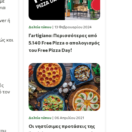
με
για
ver ή
Δελτία τύπου
13 Φεβρουαρίου 2024
l’artigiano: Περισσότερες από
ώς και
5.140 Free Pizza ο απολογισμός
του Free Pizza Day!
ές
ό τον
Δελτία τύπου
06 Απριλίου 2021
Οι νηστίσιμες προτάσεις της
του