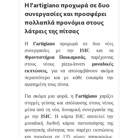
Η l’artigiano προχωρά σε δυο
συνεργασίες και προσφέρει
πολλαπλά προνόμια στους
λάτρεις της πίτσας
Η
l
’
artigiano
προχωρά σε δυο νέες
συνεργασίες με την
ISIC
και τα
Φροντιστήρια Πουκαμισάς
, παρέχοντας
στους νέους
pizza
-
lovers
μοναδικές
εκπτώσεις
, για να απολαμβάνουν ακόμα
περισσότερο και με κάθε ευκαιρία την
αγαπημένη τους πίτσα.
Για ακόμα μια φορά, η
l’artigiano
χαρίζει
στιγμές γεύσης και απόλαυσης στους νέους
μέσα από τη νέα, δυναμική συνεργασία της
με την
ISIC
. Η κάρτα ISIC αποτελεί την
μοναδική διεθνή κάρτα πιστοποίησης της
φοιτητικής ιδιότητας που παρέχει εκπτώσεις
και προνόμια σε 135 χώρες παγκοσμίως,