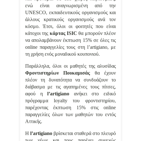
ενώ είναι αναγνωρισμένη από την
UNESCO, εκπαιδευτικούς οργανισμούς και
άλλους κρατικούς οργανισμούς ανά τον
κόσμο. Έτσι, όλοι οι φοιτητές που είναι
κάτοχοι της
κάρτας ISIC
θα μπορούν πλέον
να απολαμβάνουν έκπτωση 15% σε όλες τις
online παραγγελίες τους στη
l
’
artigiano
, με
τη χρήση ενός μοναδικού κουπονιού.
Παράλληλα, όλοι οι μαθητές της αλυσίδας
Φροντιστηρίων Πουκαμισάς
θα έχουν
πλέον τη δυνατότητα να συνδυάζουν το
διάβασμα με τις αγαπημένες τους πίτσες,
αφού η
l
’
artigiano
ανήκει στο ειδικό
πρόγραμμα loyalty του φροντιστηρίου,
παρέχοντας έκπτωση 15% στις online
παραγγελίες όλων των μαθητών του εντός
Αττικής.
Η
l
’artigiano
βρίσκεται σταθερά στο πλευρό
των νέων και τους παρέχει συνεχώς