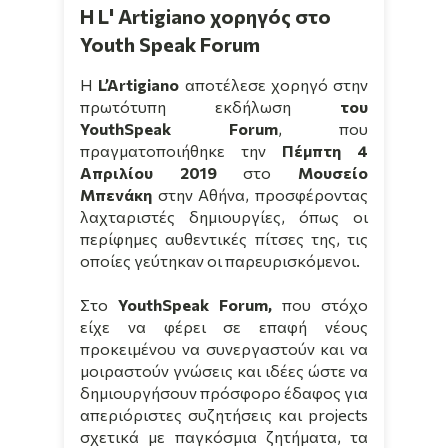
Η L' Artigiano χορηγός στο
Youth Speak Forum
Η
L
’
Artigiano
αποτέλεσε χορηγό στην
πρωτότυπη εκδήλωση
του
YouthSpeak
Forum
, που
πραγματοποιήθηκε την
Πέμπτη 4
Απριλίου 2019
στο
Μουσείο
Μπενάκη
στην Αθήνα, προσφέροντας
λαχταριστές δημιουργίες, όπως οι
περίφημες αυθεντικές πίτσες της, τις
οποίες γεύτηκαν οι παρευρισκόμενοι.
Στο
YouthSpeak
Forum
,
που στόχο
είχε να φέρει σε επαφή νέους
προκειμένου να συνεργαστούν και να
μοιραστούν γνώσεις και ιδέες ώστε να
δημιουργήσουν πρόσφορο έδαφος για
απεριόριστες συζητήσεις και projects
σχετικά με παγκόσμια ζητήματα, τα