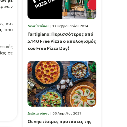
ιρινών
υς και
Δελτία τύπου
13 Φεβρουαρίου 2024
α
, που
l’artigiano: Περισσότερες από
5.140 Free Pizza ο απολογισμός
ετικές
του Free Pizza Day!
ίας σε
Δελτία τύπου
06 Απριλίου 2021
Οι νηστίσιμες προτάσεις της