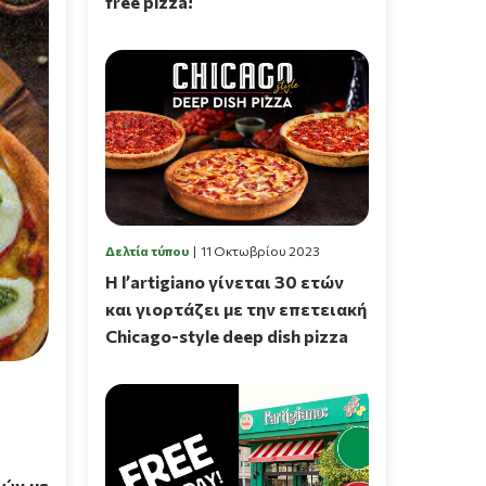
free pizza!
Δελτία τύπου
11 Οκτωβρίου 2023
Η l’artigiano γίνεται 30 ετών
και γιορτάζει με την επετειακή
Chicago-style deep dish pizza
ιών με