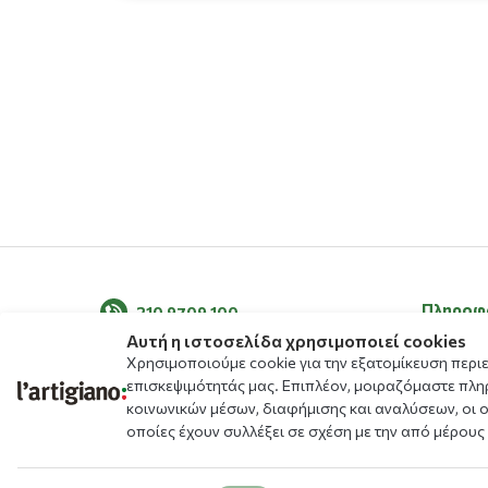
Πληροφ
210 9709 100
Αυτή η ιστοσελίδα χρησιμοποιεί cookies
Σχετικά μ
Χρησιμοποιούμε cookie για την εξατομίκευση περι
Τα νέα μ
επισκεψιμότητάς μας. Επιπλέον, μοιραζόμαστε πλη
κοινωνικών μέσων, διαφήμισης και αναλύσεων, οι 
Blog
οποίες έχουν συλλέξει σε σχέση με την από μέρους
Μενού
Αλλεργιο