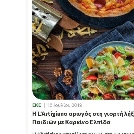
EKE
18 Ιουλίου 2019
H L’Artigiano αρωγός στη γιορτή λ
Παιδιών με Καρκίνο Ελπίδα
H
L
’
Artigiano
αποτέλεσε αρωγό στη γιορτή γι