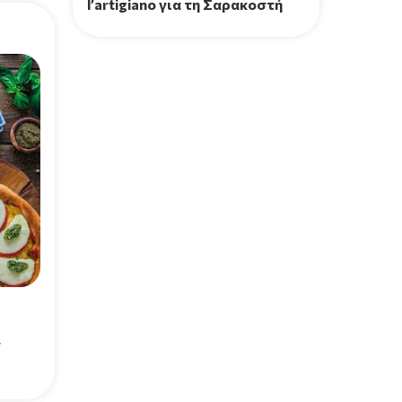
l’artigiano για τη Σαρακοστή
ν