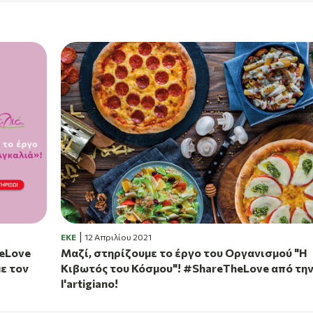
EKE
12 Απριλίου 2021
heLove
Μαζί, στηρίζουμε το έργο του Οργανισμού "Η
με τον
Κιβωτός του Κόσμου"! #ShareTheLove από τη
l'artigiano!