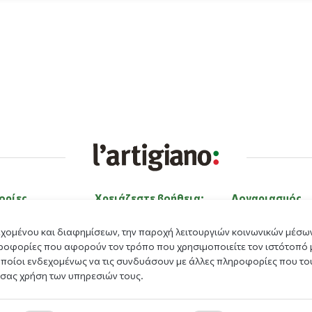
ορίες
Χρειάζεστε βοήθεια;
Λογαριασμός
ε εμάς
Επικοινώνησε μαζί μας
Είσοδος
εχομένου και διαφημίσεων, την παροχή λειτουργιών κοινωνικών μέσων
ας
Εργαστείτε με εμάς
Εγγραφή
ροφορίες που αφορούν τον τρόπο που χρησιμοποιείτε τον ιστότοπό 
οποίοι ενδεχομένως να τις συνδυάσουν με άλλες πληροφορίες που του
Μέθοδοι πληρωμής
Ξέχασα τον κωδι
 σας χρήση των υπηρεσιών τους.
Πρόγραμμα Επιβ
γόνα