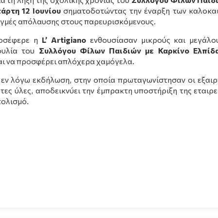
άρτη 12 Ιουνίου
σηματοδοτώντας την έναρξη των καλοκα
ιγμές απόλαυσης στους παρευρισκόμενους.
ροσέφερε η
L
’
Artigiano
ενθουσίασαν μικρούς και μεγάλο
ουλία του
Συλλόγου Φίλων Παιδιών με Καρκίνο Ελπίδ
και να προσφέρει απλόχερα χαμόγελα.
 εν λόγω εκδήλωση, στην οποία πρωταγωνίστησαν οι εξαιρ
τες ύλες, αποδεικνύει την έμπρακτη υποστήριξη της εταιρε
τολισμό.