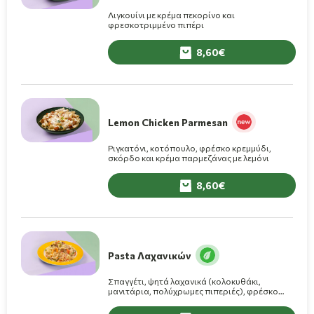
Λιγκουίνι με κρέμα πεκορίνο και
φρεσκοτριμμένο πιπέρι
8,60
Lemon Chicken Parmesan
Ριγκατόνι, κοτόπουλο, φρέσκο κρεμμύδι,
σκόρδο και κρέμα παρμεζάνας με λεμόνι
8,60
Pasta Λαχανικών
Σπαγγέτι, ψητά λαχανικά (κολοκυθάκι,
μανιτάρια, πολύχρωμες πιπεριές), φρέσκο
κρεμμυδάκι, ελαιόλαδο.