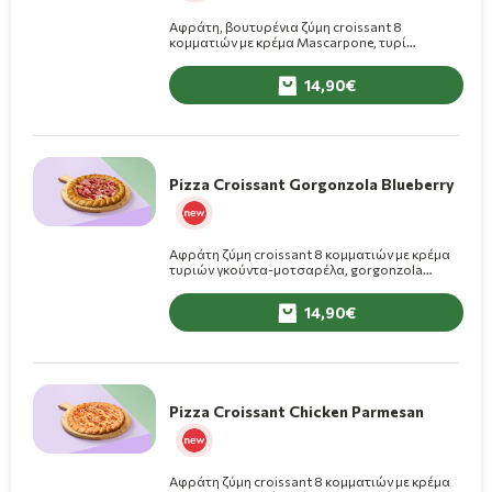
Αφράτη, βουτυρένια ζύμη croissant 8
κομματιών με κρέμα Mascarpone, τυρί
γκούντα-μοτσαρέλα, μορταδέλα, με pesto
φιστικιού και τριμμένο φιστίκι on top.
14,90
Pizza Croissant Gorgonzola Blueberry
Αφράτη ζύμη croissant 8 κομματιών με κρέμα
τυριών γκούντα-μοτσαρέλα, gorgonzola
piccante, πέστο βασιλικού, ζαμπόν cotto και
μαρμελάδα blueberry on top.
14,90
Pizza Croissant Chicken Parmesan
Αφράτη ζύμη croissant 8 κομματιών με κρέμα