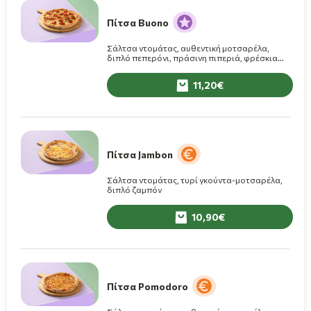
Πίτσα Buono
Σάλτσα ντομάτας, αυθεντική μοτσαρέλα,
διπλό πεπερόνι, πράσινη πιπεριά, φρέσκια
ντομάτα
11,20
Πίτσα Jambon
Σάλτσα ντομάτας, τυρί γκούντα-μοτσαρέλα,
διπλό ζαμπόν
10,90
Πίτσα Pomodoro