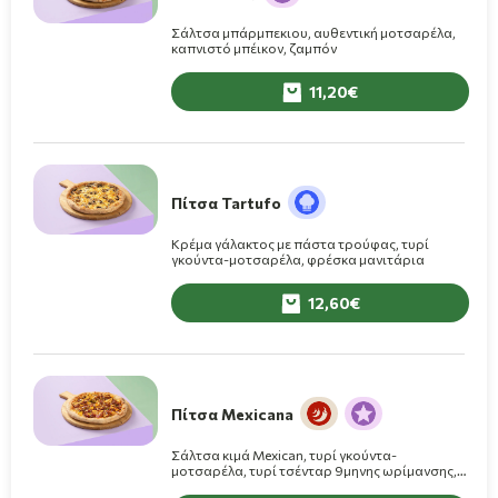
Σάλτσα μπάρμπεκιου, αυθεντική μοτσαρέλα,
καπνιστό μπέικον, ζαμπόν
11,20
Πίτσα Tartufo
Κρέμα γάλακτος με πάστα τρούφας, τυρί
γκούντα-μοτσαρέλα, φρέσκα μανιτάρια
12,60
Πίτσα Mexicana
Σάλτσα κιμά Mexican, τυρί γκούντα-
μοτσαρέλα, τυρί τσένταρ 9μηνης ωρίμανσης,
κρεμμύδι, πιπεριές jalapenos, τριμμένα Nachos