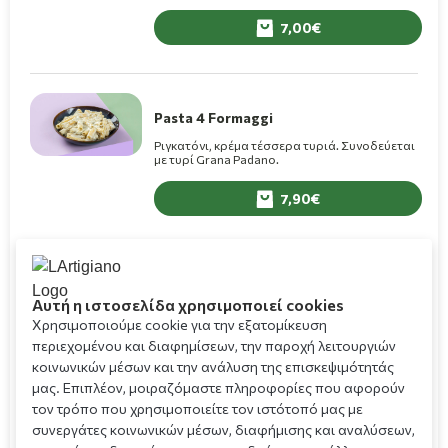
Grana Padano.
7,00
Pasta 4 Formaggi
Ριγκατόνι, κρέμα τέσσερα τυριά. Συνοδεύεται
με τυρί Grana Padano.
7,90
Pasta con Pollo
Αυτή η ιστοσελίδα χρησιμοποιεί cookies
Ριγκατόνι, φιλετάκια φρέσκου κοτόπουλου,
Χρησιμοποιούμε cookie για την εξατομίκευση
φρέσκα μανιτάρια, σάλτσα ντομάτας, κρέμα
περιεχομένου και διαφημίσεων, την παροχή λειτουργιών
ροζέ. Συνοδεύεται με τυρί Grana Padano.
κοινωνικών μέσων και την ανάλυση της επισκεψιμότητάς
8,60
μας. Επιπλέον, μοιραζόμαστε πληροφορίες που αφορούν
τον τρόπο που χρησιμοποιείτε τον ιστότοπό μας με
συνεργάτες κοινωνικών μέσων, διαφήμισης και αναλύσεων,