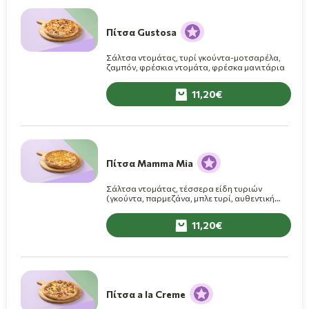
Πίτσα Gustosa
Σάλτσα ντομάτας, τυρί γκούντα-μοτσαρέλα,
ζαμπόν, φρέσκια ντομάτα, φρέσκα μανιτάρια
11,20
Πίτσα Mamma Mia
Σάλτσα ντομάτας, τέσσερα είδη τυριών
(γκούντα, παρμεζάνα, μπλε τυρί, αυθεντική
μοτσαρέλα)
11,20
Πίτσα a la Creme