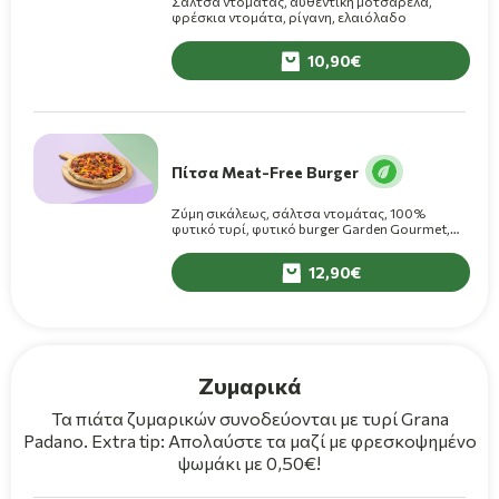
Σάλτσα ντομάτας, αυθεντική μοτσαρέλα,
φρέσκια ντομάτα, ρίγανη, ελαιόλαδο
10,90
Πίτσα Meat-Free Burger
Ζύμη σικάλεως, σάλτσα ντομάτας, 100%
φυτικό τυρί, φυτικό burger Garden Gourmet,
φρέσκες ψητές πολύχρωμες πιπεριές,
κρεμμύδι, φρέσκια ντομάτα, ελαιόλαδο
12,90
Ζυμαρικά
Τα πιάτα ζυμαρικών συνοδεύονται με τυρί Grana
Padano. Extra tip: Απολαύστε τα μαζί με φρεσκοψημένο
ψωμάκι με 0,50€!