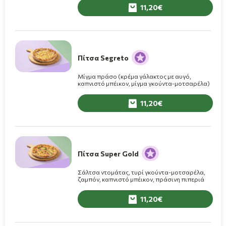
cheese, σος BBQ
11,20
Πίτσα Segreto
Μίγμα πράσο (κρέμα γάλακτος με αυγό,
καπνιστό μπέικον, μίγμα γκούντα-μοτσαρέλα)
11,20
Πίτσα Super Gold
Σάλτσα ντομάτας, τυρί γκούντα-μοτσαρέλα,
ζαμπόν, καπνιστό μπέικον, πράσινη πιπεριά
11,20