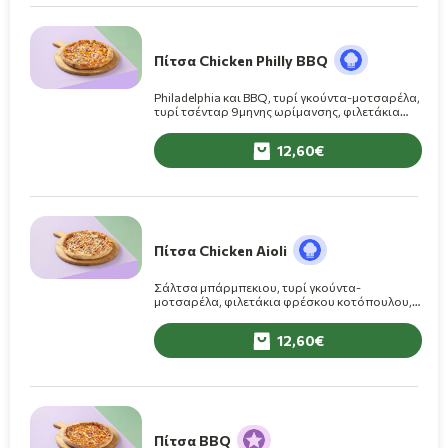
Πίτσα Chicken Philly BBQ
Philadelphia και BBQ, τυρί γκούντα-μοτσαρέλα,
τυρί τσένταρ 9μηνης ωρίμανσης, φιλετάκια
φρέσκου κοτόπουλου, καπνιστό μπέικον,
κρεμμύδι
12,60
Πίτσα Chicken Aioli
Σάλτσα μπάρμπεκιου, τυρί γκούντα-
μοτσαρέλα, φιλετάκια φρέσκου κοτόπουλου,
καπνιστό μπέικον, κρεμμύδι, σος Aioli
12,60
Πίτσα BBQ