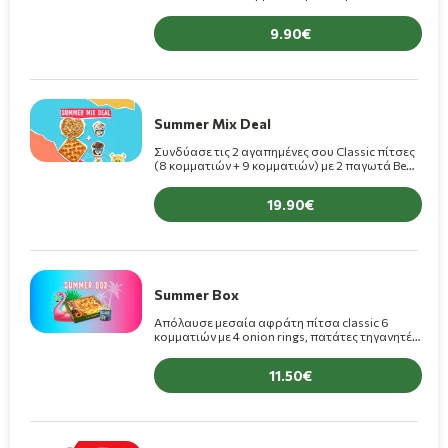
175ml μόνο 9,90€(+1€ για πίτσα Premium)
9.90
Summer Mix Deal
Συνδύασε τις 2 αγαπημένες σου Classic πίτσες
(8 κομματιών + 9 κομματιών) με 2 παγωτά Ben
& Jerry’s 100ml μόνο 19,90€! (+1,50€ για πίτσες
Premium)
19.90
Summer Box
Απόλαυσε μεσαία αφράτη πίτσα classic 6
κομματιών με 4 onion rings, πατάτες τηγανητές,
σος Sweet Chilli και 1 κρέπα σοκολάτα + 1
παγωτό Scandal 175ml στα 11,50€
11.50