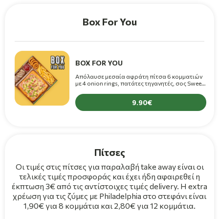
Box For You
BOX FOR YOU
Απόλαυσε μεσαία αφράτη πίτσα 6 κομματιών
με 4 onion rings, πατάτες τηγανητές, σος Sweet
Chilli και 1 κρέπα σοκολάτα με 9.90€!
9.90
Πίτσες
Οι τιμές στις πίτσες για παραλαβή take away είναι οι
τελικές τιμές προσφοράς και έχει ήδη αφαιρεθεί η
έκπτωση 3€ από τις αντίστοιχες τιμές delivery. Η extra
χρέωση για τις ζύμες με Philadelphia στο στεφάνι είναι
1,90€ για 8 κομμάτια και 2,80€ για 12 κομμάτια.