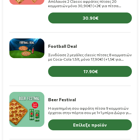
Απόλαυσε 2 Classic αφράτες πίτσες 20
κομματιών μόνο 30,90€! (+2€ για πίτσα
Premium)
30.90
Football Deal
Συνδύασε 2 μεγάλες classic πίτσες 8 κομματιών
με Coca-Cola 1.5lt, μόνο 17,90€! (+1,5€ για
πίτσες Premium)
17.90
Beer Festival
Η αγαπημένη σου αφράτη πίτσα 9 κομματιών
έρχεται στην πόρτα σου με 1+1 μπίρα Δώρο για
διπλή απόλαυση!
Επίλεξε προϊόν