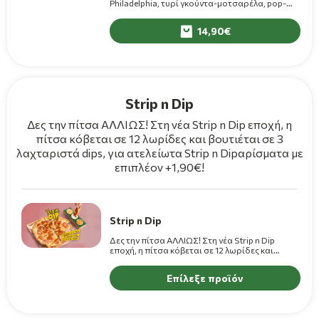
Philadelphia, τυρί γκούντα-μοτσαρέλα, pop-
corn chicken, καπνιστό μπέικον, καλαμπόκι,
τριμμένη παρμεζάνα και σος παρμεζάνας on
14,90
top.
Strip n Dip
Δες την πίτσα ΑΛΛΙΩΣ! Στη νέα Strip n Dip εποχή, η
πίτσα κόβεται σε 12 λωρίδες και βουτιέται σε 3
λαχταριστά dips, για ατελείωτα Strip n Dipαρίσματα με
επιπλέον +1,90€!
Strip n Dip
Δες την πίτσα ΑΛΛΙΩΣ! Στη νέα Strip n Dip
εποχή, η πίτσα κόβεται σε 12 λωρίδες και
βουτιέται σε 3 λαχταριστά dips, για ατελείωτα
Strip n Dipαρίσματα με επιπλέον +1,90€!
Επίλεξε προϊόν
(+1,10€ για πίτσες Premium)