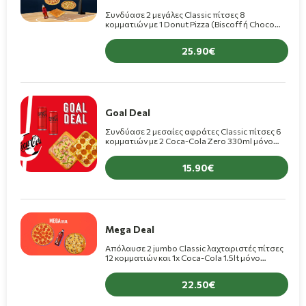
Συνδύασε 2 μεγάλες Classic πίτσες 8
κομματιών με 1 Donut Pizza (Biscoff ή Choco
Bueno) και Coca-Cola 1.5lt, μόνο 25,90€!
(+1,50€ για πίτσα Premium)
25.90
Goal Deal
Συνδύασε 2 μεσαίες αφράτες Classic πίτσες 6
κομματιών με 2 Coca-Cola Zero 330ml μόνο
15,90€! (+1€ για πίτσα Premium)
15.90
Mega Deal
Απόλαυσε 2 jumbo Classic λαχταριστές πίτσες
12 κομματιών και 1x Coca-Cola 1.5lt μόνο
22,50€! (+1,50€ για πίτσα Premium)
22.50