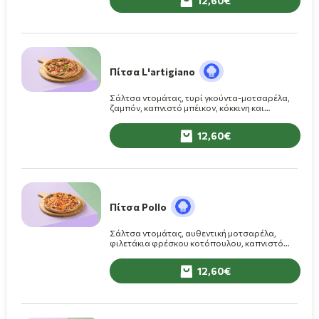
12,60
Πίτσα L'artigiano
Σάλτσα ντομάτας, τυρί γκούντα-μοτσαρέλα,
ζαμπόν, καπνιστό μπέικον, κόκκινη και
πράσινη πιπεριά, φρέσκα μανιτάρια
12,60
Πίτσα Pollo
Σάλτσα ντομάτας, αυθεντική μοτσαρέλα,
φιλετάκια φρέσκου κοτόπουλου, καπνιστό
μπέικον, φρέσκα μανιτάρια, φρέσκια ντομάτα
12,60