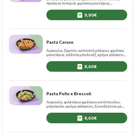
πράσινη πιπεριά, φρέσκα μανιτάρια,
κρεμμύδι, σάλτσα ντομάτας, τυρί. Στον
φούρνο.
9,90
Pasta Caruso
Λιγκουίνι, ζαμπόν, καπνιστό μπέικον, φρέσκα
μανιτάρια, σάλτσα μπολονέζ, κρέμα γάλακτος.
Συνοδεύεται με τυρί Grana Padano.
8,60
Pasta Pollo e Broccoli
Λιγκουίνι, φιλετάκια φρέσκου κοτόπουλου,
μπρόκολο, κρέμα γάλακτος. Συνοδεύεται με
τυρί Grana Padano.
8,60