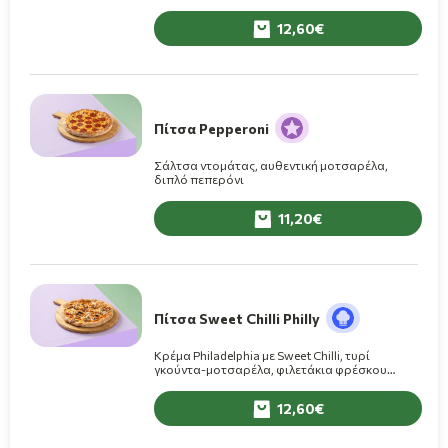
σος Caesar’s on top.
12,60
Πίτσα Pepperoni
Σάλτσα ντομάτας, αυθεντική μοτσαρέλα,
διπλό πεπερόνι
11,20
Πίτσα Sweet Chilli Philly
Κρέμα Philadelphia με Sweet Chilli, τυρί
γκούντα-μοτσαρέλα, φιλετάκια φρέσκου
κοτόπουλου, φρέσκα μανιτάρια
12,60