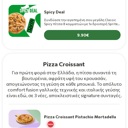
Spicy Deal
Συνδύασε την αγαπημένη σου μεγάλη Classic
Spicy πίτσα 8 κομματιών με 1x δροσερή Sprite
Zero 330ml μόνο 9,90€! (+1,50€ για πίτσα
Premium)
9.90
Pizza Croissant
Για πρώτη φορά στην Ελλάδα, η πίτσα συναντά τη
βουτυρένια, αφράτη υφή του κρουασάν,
απογειώνοντας τη γεύση σε κάθε μπουκιά. Το απόλυτο
comfort fusion γαλλικής τεχνικής και ιταλικής γεύσης
είναι εδώ, σε 3 νέες, αποκλειστικές signature συνταγές.
Pizza Croissant Pistachio Mortadella