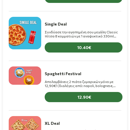
Single Deal
Συνδύασε την αγαπημένη σου μεγάλη Classic
πίτσα 8 κομματιών με 1 αναψυκτικό 330ml
μόνο 10,40€! (+1,50€ για πίτσα Premium)
10.40
Spaghetti Festival
Aπολαμβάνεις 2 πιάτα ζυμαρικών μόνο με
12,90€! (διαλέγεις από: nαpoli, bolognese,
carbonara, amatriciana, 4 formaggi, arrabbiata,
chef, al pesto) - Η συγκεκριμένη προσφορά, δεν
12.90
συνοδεύεται με φρέσκο ψωμάκι. Εάν
επιθυμείτε, μπορείτε να το προσθέσετε στην
παραγγελία σας με επιπλέον χρέωση.
XL Deal