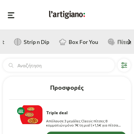
nt
Strip n Dip
Box For You
Πίτσε
Μενού
Προσφορές
Triple deal
Απόλαυσε 3 μεγάλες Classic πίτσες 8
κομματιών μόνο 7€ τη μια! (+1,5€ για πίτσα
Premium)