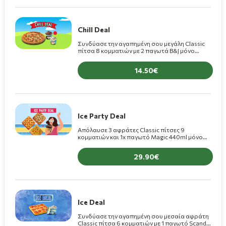
Chill Deal
Συνδύασε την αγαπημένη σου μεγάλη Classic
πίτσα 8 κομματιών με 2 παγωτά B&J μόνο
14,50€(+1,5€ για πίτσα Premium)
14.50
Ice Party Deal
Απόλαυσε 3 αφράτες Classic πίτσες 9
κομματιών και 1x παγωτό Magic 440ml μόνο
29,90€! (+1,50€ για πίτσες Premium)
29.90
Ice Deal
Συνδύασε την αγαπημένη σου μεσαία αφράτη
Classic πίτσα 6 κομματιών με 1 παγωτό Scandal