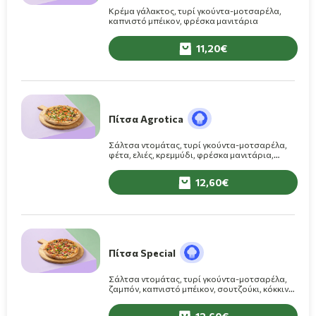
Κρέμα γάλακτος, τυρί γκούντα-μοτσαρέλα,
καπνιστό μπέικον, φρέσκα μανιτάρια
11,20
Πίτσα Agrotica
Σάλτσα ντομάτας, τυρί γκούντα-μοτσαρέλα,
φέτα, ελιές, κρεμμύδι, φρέσκα μανιτάρια,
πράσινη πιπεριά, φρέσκια ντομάτα
12,60
Πίτσα Special
Σάλτσα ντομάτας, τυρί γκούντα-μοτσαρέλα,
ζαμπόν, καπνιστό μπέικον, σουτζούκι, κόκκινη
και πράσινη πιπεριά, φρέσκα μανιτάρια