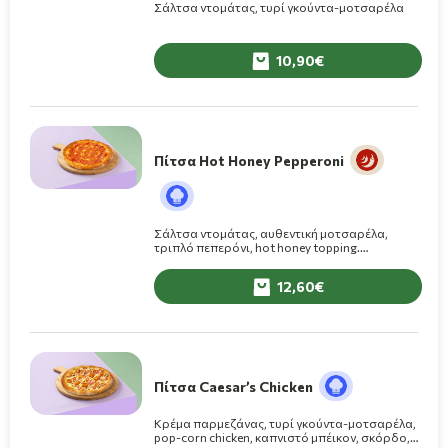
Σάλτσα ντομάτας, τυρί γκούντα-μοτσαρέλα
10,90
Πίτσα Hot Honey Pepperoni
Σάλτσα ντομάτας, αυθεντική μοτσαρέλα,
τριπλό πεπερόνι, hot honey topping.
(Διατίθεται μόνο σε 8 κομ.)
12,60
Πίτσα Caesar’s Chicken
Κρέμα παρμεζάνας, τυρί γκούντα-μοτσαρέλα,
pop-corn chicken, καπνιστό μπέικον, σκόρδο,