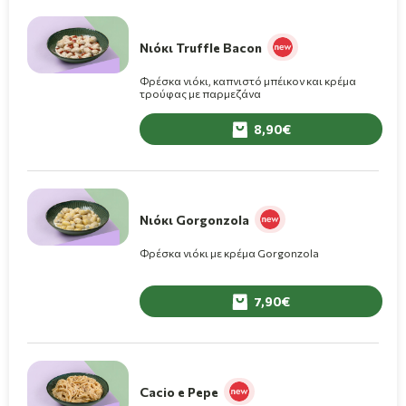
Νιόκι Truffle Bacon
Φρέσκα νιόκι, καπνιστό μπέικον και κρέμα
τρούφας με παρμεζάνα
8,90
Νιόκι Gorgonzola
Φρέσκα νιόκι με κρέμα Gorgonzola
7,90
Cacio e Pepe