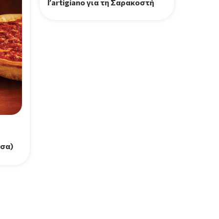
l’artigiano για τη Σαρακοστή
τσα)