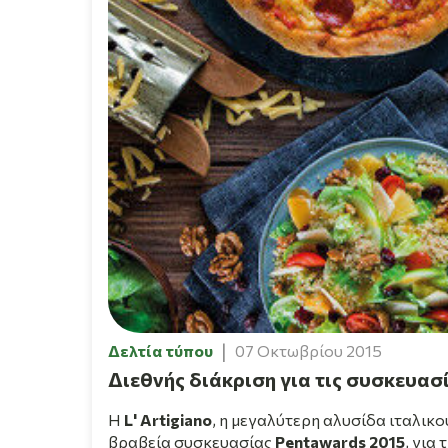
Δελτία τύπου
07 Οκτωβρίου 2015
Διεθνής διάκριση για τις συσκευασίε
Η
L' Artigiano
, η μεγαλύτερη αλυσίδα ιταλικ
βραβεία συσκευασίας
Pentawards 2015
, για