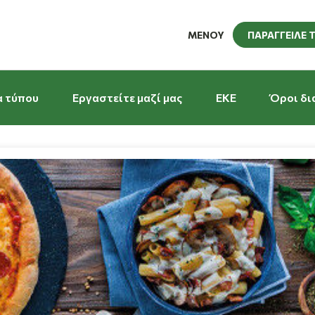
ΜΕΝΟΥ
ΠΑΡΑΓΓΕΙΛΕ 
α τύπου
Εργαστείτε μαζί μας
EKE
Όροι δι