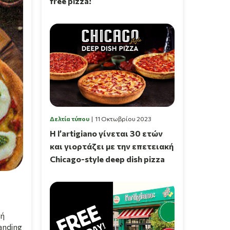
free pizza!
Δελτία τύπου
11 Οκτωβρίου 2023
Η l’artigiano γίνεται 30 ετών
και γιορτάζει με την επετειακή
Chicago-style deep dish pizza
νή
anding