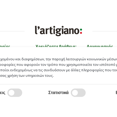
ορίες
Χρειάζεστε βοήθεια;
Λογαριασμός
ε εμάς
Επικοινώνησε μαζί μας
Είσοδος
εχομένου και διαφημίσεων, την παροχή λειτουργιών κοινωνικών μέσων
ας
Εργαστείτε με εμάς
Εγγραφή
ροφορίες που αφορούν τον τρόπο που χρησιμοποιείτε τον ιστότοπό 
οποίοι ενδεχομένως να τις συνδυάσουν με άλλες πληροφορίες που του
Μέθοδοι πληρωμής
Ξέχασα τον κωδι
 σας χρήση των υπηρεσιών τους.
Πρόγραμμα Επιβ
γόνα
ματα
εις
Στατιστικά
κπαιδευτικό
μα
α Συναλλαγών