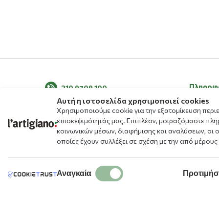
Πληροφ
210 9709 100
Αυτή η ιστοσελίδα χρησιμοποιεί cookies
Σχετικά μ
Χρησιμοποιούμε cookie για την εξατομίκευση περι
Τα νέα μ
επισκεψιμότητάς μας. Επιπλέον, μοιραζόμαστε πλη
κοινωνικών μέσων, διαφήμισης και αναλύσεων, οι 
Blog
οποίες έχουν συλλέξει σε σχέση με την από μέρους
Μενού
Αλλεργιο
Καταστή
Αναγκαία
Προτιμήσ
Δωρεάν Ε
Πρόγραμ
Ασφάλει