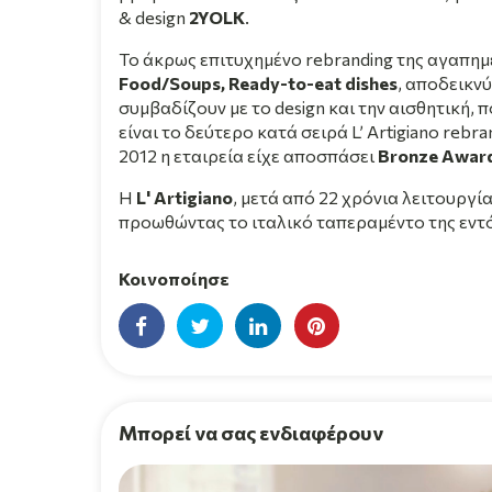
& design
2YOLK
.
Το άκρως επιτυχημένο rebranding της αγαπημ
Food/Soups, Ready-to-eat dishes
, αποδεικνύ
συμβαδίζουν με το design και την αισθητική,
είναι το δεύτερο κατά σειρά L’ Artigiano reb
2012 η εταιρεία είχε αποσπάσει
Bronze Αwar
Η
L' Artigiano
, μετά από 22 χρόνια λειτουργί
προωθώντας το ιταλικό ταπεραμέντο της εντό
Κοινοποίησε
Μπορεί να σας ενδιαφέρουν