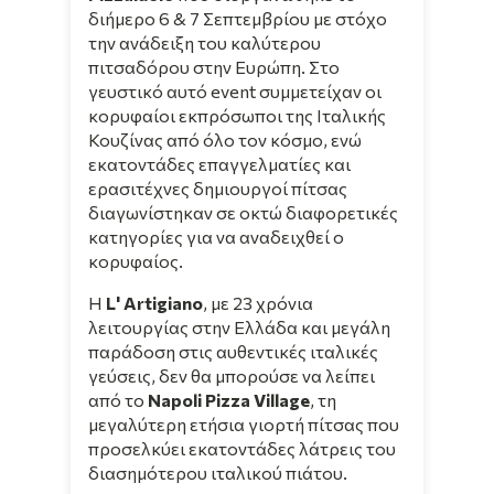
διήμερο 6 & 7 Σεπτεμβρίου με στόχο
την ανάδειξη του καλύτερου
πιτσαδόρου στην Ευρώπη. Στο
γευστικό αυτό event συμμετείχαν οι
κορυφαίοι εκπρόσωποι της Ιταλικής
Κουζίνας από όλο τον κόσμο, ενώ
εκατοντάδες επαγγελματίες και
ερασιτέχνες δημιουργοί πίτσας
διαγωνίστηκαν σε οκτώ διαφορετικές
κατηγορίες για να αναδειχθεί ο
κορυφαίος.
Η
L' Artigiano
, με 23 χρόνια
λειτουργίας στην Ελλάδα και μεγάλη
παράδοση στις αυθεντικές ιταλικές
γεύσεις, δεν θα μπορούσε να λείπει
από το
Napoli Pizza Village
, τη
μεγαλύτερη ετήσια γιορτή πίτσας που
προσελκύει εκατοντάδες λάτρεις του
διασημότερου ιταλικού πιάτου.