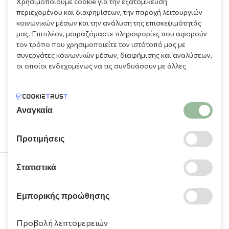
Χρησιμοποιούμε cookie για την εξατομίκευση
περιεχομένου και διαφημίσεων, την παροχή λειτουργιών
κοινωνικών μέσων και την ανάλυση της επισκεψιμότητάς
μας. Επιπλέον, μοιραζόμαστε πληροφορίες που αφορούν
τον τρόπο που χρησιμοποιείτε τον ιστότοπό μας με
συνεργάτες κοινωνικών μέσων, διαφήμισης και αναλύσεων,
οι οποίοι ενδεχομένως να τις συνδυάσουν με άλλες
πληροφορίες που τους έχετε παραχωρήσει ή τις οποίες
έχουν συλλέξει σε σχέση με την από μέρους σας χρήση των
υπηρεσιών τους.
Αναγκαία
Προτιμήσεις
Στατιστικά
210 9709 100
Εμπορικής προώθησης
Προβολή λεπτομερειών