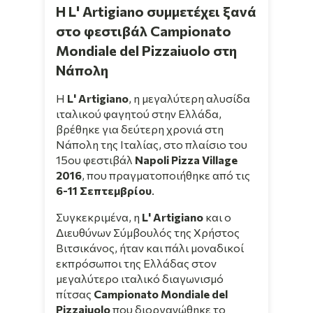
H L' Artigiano συμμετέχει ξανά
στο φεστιβάλ Campionato
Mondiale del Pizzaiuolo στη
Νάπολη
Η
L' Artigiano
, η μεγαλύτερη αλυσίδα
ιταλικού φαγητού στην Ελλάδα,
βρέθηκε για δεύτερη χρονιά στη
Νάπολη της Ιταλίας, στο πλαίσιο του
15ου φεστιβάλ
Napoli Pizza Village
2016
, που πραγματοποιήθηκε από τις
6-11 Σεπτεμβρίου
.
Συγκεκριμένα, η
L' Artigiano
και ο
Διευθύνων Σύμβουλός της Χρήστος
Βιτσικάνος, ήταν και πάλι μοναδικοί
εκπρόσωποι της Ελλάδας στον
μεγαλύτερο ιταλικό διαγωνισμό
πίτσας
Campionato Mondiale del
Pizzaiuolo
που διοργανώθηκε το