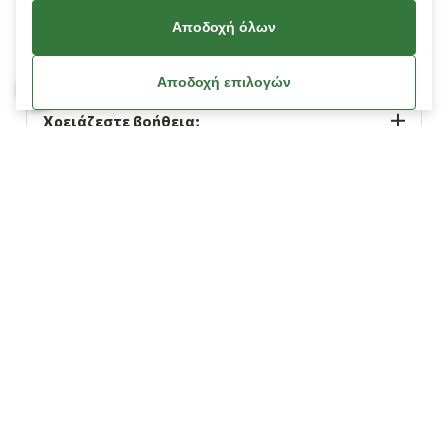
Αποδοχή όλων
Πληροφορίες
Αποδοχή επιλογών
Χρειάζεστε βοήθεια;
Λογαριασμός
Όροι Χρήσης
Πολιτική Cookies
Πολιτική Απορρήτου
Όροι Χρήσης Κουπονιών
Οδηγίες Διαγραφής Δεδομένων Facebook / Meta
© Copyright 2026
L’ Artigiano.
All Rights Reserved.