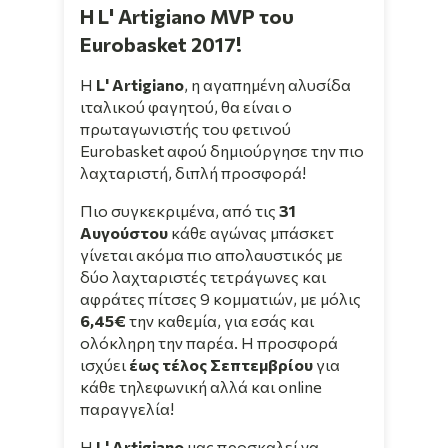
Η L' Artigiano MVP του
Eurobasket 2017!
Η
L' Artigiano
, η αγαπημένη αλυσίδα
ιταλικού φαγητού, θα είναι ο
πρωταγωνιστής του φετινού
Eurobasket αφού δημιούργησε την πιο
λαχταριστή, διπλή προσφορά!
Πιο συγκεκριμένα, από τις
31
Αυγούστου
κάθε αγώνας μπάσκετ
γίνεται ακόμα πιο απολαυστικός με
δύο λαχταριστές τετράγωνες και
αφράτες πίτσες 9 κομματιών, με μόλις
6,45€
την καθεμία, για εσάς και
ολόκληρη την παρέα. Η προσφορά
ισχύει
έως τέλος Σεπτεμβρίου
για
κάθε τηλεφωνική αλλά και online
παραγγελία!
Η
L' Artigiano
μας προσκαλεί να