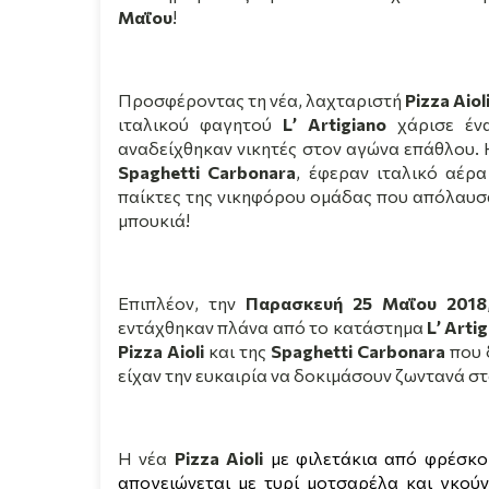
Μαΐου
!
Προσφέροντας τη νέα, λαχταριστή
Pizza
Aiol
ιταλικού φαγητού
L
’
Artigiano
χάρισε ένα
αναδείχθηκαν νικητές στον αγώνα επάθλου. 
Spaghetti
Carbonara
, έφεραν ιταλικό αέρα
παίκτες της νικηφόρου ομάδας που απόλαυσα
μπουκιά!
Επιπλέον, την
Παρασκευή 25 Μαΐου 2018
εντάχθηκαν πλάνα από το κατάστημα
L
’
Artig
Pizza
Aioli
και της
Spaghetti Carbonara
που 
είχαν την ευκαιρία να δοκιμάσουν ζωντανά σ
Η νέα
Pizza
Aioli
με φιλετάκια από φρέσκ
απογειώνεται με τυρί μοτσαρέλα και γκούν