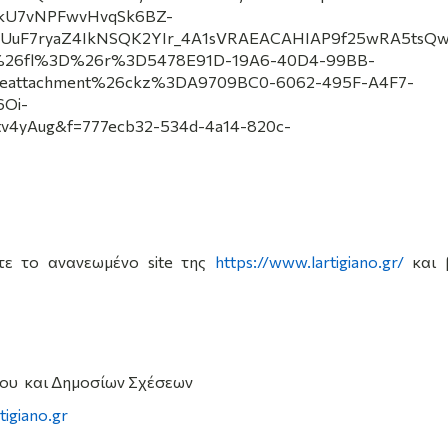
kU7vNPFwvHvqSk6BZ-
uF7ryaZ4IkNSQK2YIr_4A1sVRAEACAHIAP9f25wRA5tsQ
6fl%3D%26r%3D5478E91D-19A6-40D4-99BB-
geattachment%26ckz%3DA9709BC0-6062-495F-A4F7-
Oi-
v4yAug&f=777ecb32-534d-4a14-820c-
τε το ανανεωμένο site της
https://www.lartigiano.gr/
και 
ου και Δημοσίων Σχέσεων
tigiano.gr