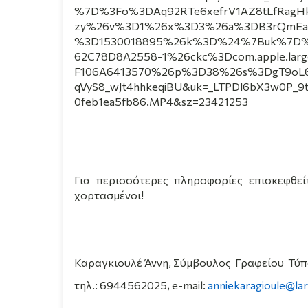
%7D%3Fo%3DAq92RTe6xefrV1AZ8tLfRagH
zy%26v%3D1%26x%3D3%26a%3DB3rQmEaU
%3D1530018895%26k%3D%24%7Buk%7D%2
62C78D8A2558-1%26ckc%3Dcom.apple.lar
F106A6413570%26p%3D38%26s%3DgT9oL6
qVyS8_wJt4hhkeqiBU&uk=_LTPDl6bX3w0P_9t
0feb1ea5fb86.MP4&sz=23421253
Για περισσότερες πληροφορίες επισκεφθεί
χορτασμένοι!
Καραγκιουλέ Άννη, Σύμβουλος Γραφείου Τύπ
τηλ
.: 6944562025, e-mail:
anniekaragioule@lar