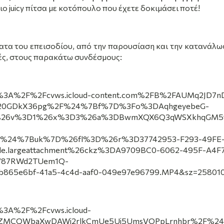
πιο
juicy
πίτσα με κοτόπουλο που έχετε δοκιμάσει ποτέ!
τα του επεισοδίου, από την παρουσίαση και την κατανάλω
ές, στους παρακάτω συνδέσμους:
ttps%3A%2F%2Fcvws.icloud-content.com%2FB%2FAUMq2JD7
720GDkX36pg%2F%24%7Bf%7D%3Fo%3DAqhgeyebeG-
g%26v%3D1%26x%3D3%26a%3DBwmXQX6Q3qWSXkhqGM5f
%24%7Buk%7D%26fl%3D%26r%3D37742953-F293-49FE
e.largeattachment%26ckz%3DA9709BC0-6062-495F-A4F
V87RWd2TUem1Q-
b865e6bf-41a5-4c4d-aaf0-049e97e96799.MP4&sz=25801
s%3A%2F%2Fcvws.icloud-
ZyZMCQWbaXwDAWj2rlkCmUe5Uj5UmsVOPpLrnhbr%2F%2