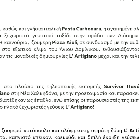
i
,
καθώς και γνήσια ιταλική
Pasta
Carbonara
, η αγαπημένη α
 ξεχωριστό γευστικό ταξίδι στην ομάδα των Διάσημω
Η καινούρια,
ζουμερή
Pizza
Aioli
, σε συνδυασμό με την αυθ
 στο εξωτικό κλίμα του Άγιου Δομίνικου, ενθουσιάζοντα
ν τις μοναδικές δημιουργίες
L
’
Artigiano
μέχρι και την τελ
, στο πλαίσιο της τηλεοπτικής εκπομπής
Survivor
Πανό
iano
στη Νέα Χαλκηδόνα, με την προετοιμασία και παρασκε
διατέθηκαν ως έπαθλα, ενώ επίσης οι παρουσιαστές της εκ
το πλατό ξεχωριστές γεύσεις
L
’
Artigiano
!
ο ζουμερό κοτόπουλο και ολόφρεσκη, αφράτη ζύμη
L’
Art
τα, καπνιστό μπέικον, κρεμμύδι και διπλή έκρηξη γεύσε