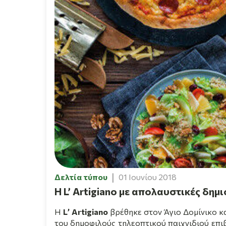
Δελτία τύπου
01 Ιουνίου 2018
Η L’ Artigiano με απολαυστικές δημι
Η
L
’
Artigiano
βρέθηκε στον Άγιο Δομίνικο κ
του δημοφιλούς τηλεοπτικού παιχνιδιού επι