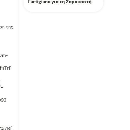
l’artigiano για τη Σαρακοστή
ση της
nDm-
nTrP
-
7-
093
4%7Bf