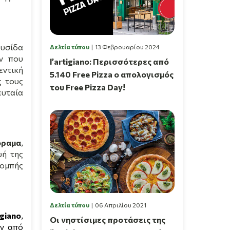
λυσίδα
Δελτία τύπου
13 Φεβρουαρίου 2024
ν που
l’artigiano: Περισσότερες από
εντική
5.140 Free Pizza ο απολογισμός
ς τους
του Free Pizza Day!
ευταία
ραμα
,
υή
της
πομπής
Δελτία τύπου
06 Απριλίου 2021
igiano
,
Οι νηστίσιμες προτάσεις της
ων από