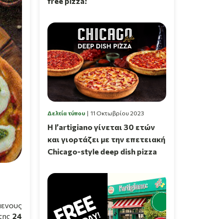
free pizza!
Δελτία τύπου
11 Οκτωβρίου 2023
Η l’artigiano γίνεται 30 ετών
και γιορτάζει με την επετειακή
Chicago-style deep dish pizza
μενους
πτης
24