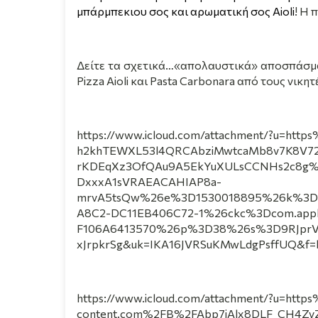
μπάρμπεκιου σος και αρωματική σος Αioli
! Η 
Δείτε τα σχετικά…«απολαυστικά» αποσπάσμα
Pizza
Aioli
και
Pasta
Carbonara
από τους νικητ
https://www.icloud.com/attachment/?u=h
h2khTEWXL53l4QRCAbziMwtcaMb8v7K8V
rKDEqXz3OfQAu9A5EkYuXULsCCNHs2c8
DxxxA1sVRAEACAHIAP8a-
mrvA5tsQw%26e%3D1530018895%26k%3D
A8C2-DC11EB406C72-1%26ckc%3Dcom.appl
F106A6413570%26p%3D38%26s%3D9RJpr
xJrpkrSg&uk=IKA16JVRSuKMwLdgPsffUQ&f=
https://www.icloud.com/attachment/?u=http
content.com%2FB%2FAbp7jAlx8DLF_CH4