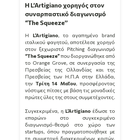
H L’Artigiano χορηγός στον
συναρπαστικό διαγωνισμό
“The Squeeze’’
H
L
’
Artigiano
, το αγαπημένο
brand
ιταλικού φαγητού, αποτέλεσε χορηγό
στον ξεχωριστό
Pitching
διαγωνισμό
“
The
Squeeze
”
που διοργανώθηκε από
το
Orange
Grove
, σε συνεργασία της
Πρεσβείας της Ολλανδίας και της
Πρεσβείας των Η.Π.Α στην Ελλάδα,
την
Τρίτη 14 Μαΐου
, προσφέροντας
νόστιμες πίτσες με βάση τις μοναδικές
πρώτες ύλες της στους συμμετέχοντες.
Συγκεκριμένα, η
L
’
Artigiano
έδωσε το
«παρών» στο συγκεκριμένο
διαγωνισμό-θεσμό στο χώρο των
startups
, όπου πραγματοποιήθηκε με
τη συμμετοχή διακεκριμένων κριτών,