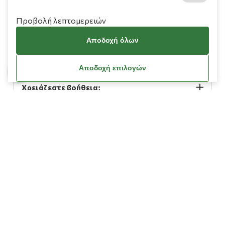
Προβολή λεπτομερειών
Αποδοχή όλων
Πληροφορίες
Αποδοχή επιλογών
Χρειάζεστε βοήθεια;
Λογαριασμός
Όροι Χρήσης
Πολιτική Cookies
Πολιτική Απορρήτου
Όροι Χρήσης Κουπονιών
Οδηγίες Διαγραφής Δεδομένων Facebook / Meta