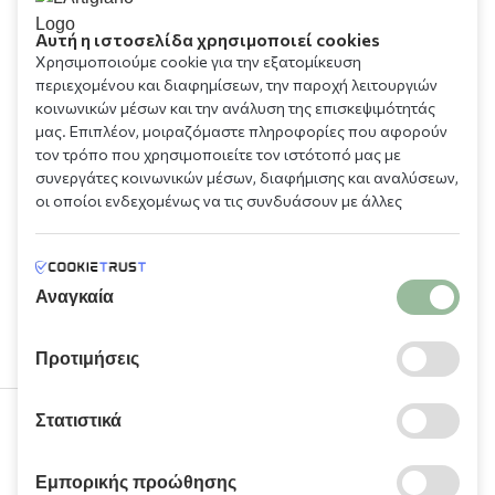
Αυτή η ιστοσελίδα χρησιμοποιεί cookies
Χρησιμοποιούμε cookie για την εξατομίκευση
περιεχομένου και διαφημίσεων, την παροχή λειτουργιών
κοινωνικών μέσων και την ανάλυση της επισκεψιμότητάς
μας. Επιπλέον, μοιραζόμαστε πληροφορίες που αφορούν
τον τρόπο που χρησιμοποιείτε τον ιστότοπό μας με
συνεργάτες κοινωνικών μέσων, διαφήμισης και αναλύσεων,
οι οποίοι ενδεχομένως να τις συνδυάσουν με άλλες
πληροφορίες που τους έχετε παραχωρήσει ή τις οποίες
έχουν συλλέξει σε σχέση με την από μέρους σας χρήση των
υπηρεσιών τους.
Αναγκαία
Προτιμήσεις
Στατιστικά
210 9709 100
Εμπορικής προώθησης