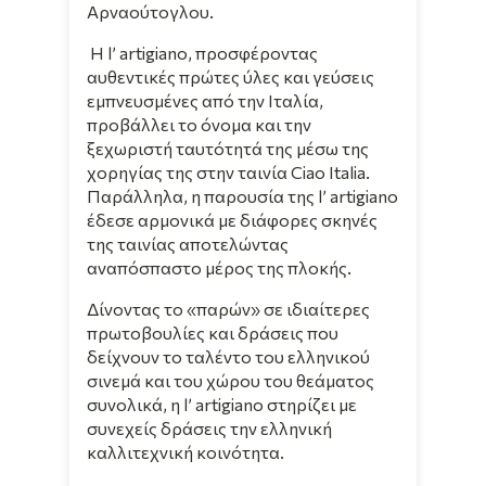
Αρναούτογλου.
Η l’ artigiano, προσφέροντας
αυθεντικές πρώτες ύλες και γεύσεις
εμπνευσμένες από την Ιταλία,
προβάλλει το όνομα και την
ξεχωριστή ταυτότητά της μέσω της
χορηγίας της στην ταινία Ciao Italia.
Παράλληλα, η παρουσία της l’ artigiano
έδεσε αρμονικά με διάφορες σκηνές
της ταινίας αποτελώντας
αναπόσπαστο μέρος της πλοκής.
Δίνοντας το «παρών» σε ιδιαίτερες
πρωτοβουλίες και δράσεις που
δείχνουν το ταλέντο του ελληνικού
σινεμά και του χώρου του θεάματος
συνολικά, η l’ artigiano στηρίζει με
συνεχείς δράσεις την ελληνική
καλλιτεχνική κοινότητα.