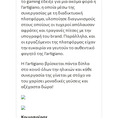
το gaming έδειξε για μια ακόμα φορά η
l’artigiano, η οποία μέσω της
συνεργασίας με τη διαδικτυακή
πλατφόρμα, υλοποίησε διαγωνισμούς
στους οποίους οι τυχεροί απόλαυσαν
αφράτες και τραγανές πίτσες με την
υπογραφή του brand. Παράλληλα, και
οι εργαζόμενοι της πλατφόρμας είχαν
την ευκαιρία να γευτούν το αυθεντικό
φαγητό της l’artigiano.
Η l’artigiano βρίσκεται πάντα δίπλα
στο κοινό όλων την ηλικιών και κάθε
συνεργασία της γίνεται με στόχο να
του χαρίσει μοναδικές γεύσεις και
αξέχαστα δώρα!
Κοινοποίησε