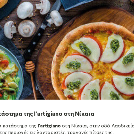
άστημα της l’artigiano στη Νίκαια
το κατάστημα της
l
’
artigiano
στη Νίκαια, στην οδό Λαοδικεία
ης περιοχής τις λαχταριστές, τραγανές πίτσες της.