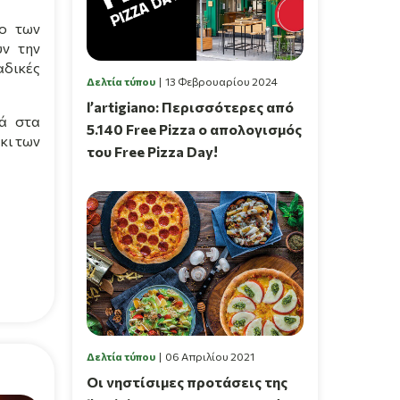
λο των
υν την
αδικές
Δελτία τύπου
13 Φεβρουαρίου 2024
l’artigiano: Περισσότερες από
ά στα
5.140 Free Pizza ο απολογισμός
κι των
του Free Pizza Day!
Δελτία τύπου
06 Απριλίου 2021
Οι νηστίσιμες προτάσεις της