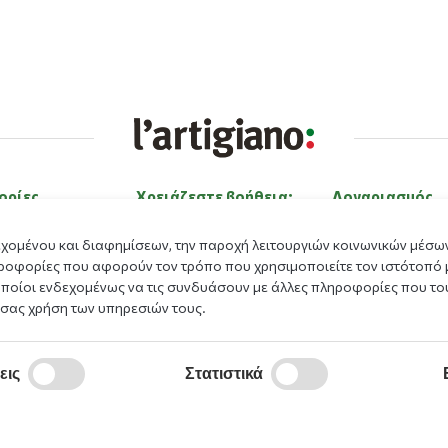
ορίες
Χρειάζεστε βοήθεια;
Λογαριασμός
ε εμάς
Επικοινώνησε μαζί μας
Είσοδος
εχομένου και διαφημίσεων, την παροχή λειτουργιών κοινωνικών μέσων
ας
Εργαστείτε με εμάς
Εγγραφή
ροφορίες που αφορούν τον τρόπο που χρησιμοποιείτε τον ιστότοπό 
οποίοι ενδεχομένως να τις συνδυάσουν με άλλες πληροφορίες που του
Μέθοδοι πληρωμής
Ξέχασα τον κωδι
 σας χρήση των υπηρεσιών τους.
Πρόγραμμα Επιβ
γόνα
ματα
εις
Στατιστικά
κπαιδευτικό
μα