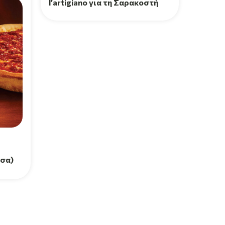
l’artigiano για τη Σαρακοστή
τσα)