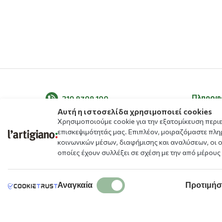
Πληροφ
210 9709 100
Αυτή η ιστοσελίδα χρησιμοποιεί cookies
Σχετικά μ
Χρησιμοποιούμε cookie για την εξατομίκευση περι
Τα νέα μ
επισκεψιμότητάς μας. Επιπλέον, μοιραζόμαστε πλη
κοινωνικών μέσων, διαφήμισης και αναλύσεων, οι 
Blog
οποίες έχουν συλλέξει σε σχέση με την από μέρους
Μενού
Αλλεργιο
Καταστή
Αναγκαία
Προτιμήσ
Δωρεάν Ε
Πρόγραμ