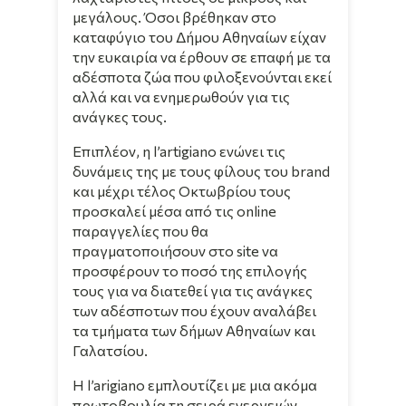
μεγάλους. Όσοι βρέθηκαν στο
καταφύγιο του Δήμου Αθηναίων είχαν
την ευκαιρία να έρθουν σε επαφή με τα
αδέσποτα ζώα που φιλοξενούνται εκεί
αλλά και να ενημερωθούν για τις
ανάγκες τους.
Επιπλέον, η l’artigiano ενώνει τις
δυνάμεις της με τους φίλους του brand
και μέχρι τέλος Οκτωβρίου τους
προσκαλεί μέσα από τις online
παραγγελίες που θα
πραγματοποιήσουν στο site να
προσφέρουν το ποσό της επιλογής
τους για να διατεθεί για τις ανάγκες
των αδέσποτων που έχουν αναλάβει
τα τμήματα των δήμων Αθηναίων και
Γαλατσίου.
Η l’arigiano εμπλουτίζει με μια ακόμα
πρωτοβουλία τη σειρά ενεργειών