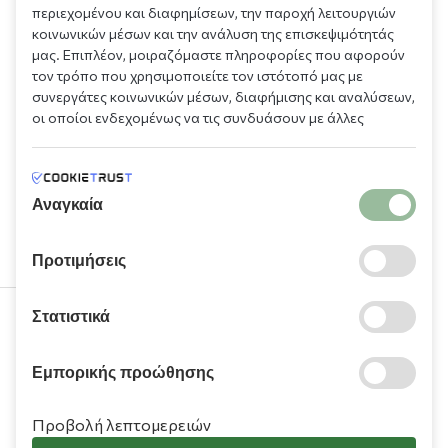
περιεχομένου και διαφημίσεων, την παροχή λειτουργιών
κοινωνικών μέσων και την ανάλυση της επισκεψιμότητάς
μας. Επιπλέον, μοιραζόμαστε πληροφορίες που αφορούν
τον τρόπο που χρησιμοποιείτε τον ιστότοπό μας με
συνεργάτες κοινωνικών μέσων, διαφήμισης και αναλύσεων,
οι οποίοι ενδεχομένως να τις συνδυάσουν με άλλες
πληροφορίες που τους έχετε παραχωρήσει ή τις οποίες
έχουν συλλέξει σε σχέση με την από μέρους σας χρήση των
υπηρεσιών τους.
Αναγκαία
Προτιμήσεις
Στατιστικά
210 9709 100
Εμπορικής προώθησης
Προβολή λεπτομερειών