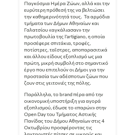
Παγκόσμια Ημέρα Ζώων, αλλά και την
ευρύτερη πρόθεσή της να βελτιώσει
την καθημερινότητά τους. Τα αρμόδια
τμήματα των Δήμων Αθηναίων και
Γαλατσίου «αγκάλιασαν» την
πρωτοβουλία της l’artigiano, η οποία
προσέφερε σπιτάκια, τροφές,
ποτίστρες, ταΐστρες, αποπαρασιτικά
και άλλου είδους εξοπλισμό ως μια
πρώτη, μικρή συμβολή στο σημαντικό
έργο που επιτελούν οι Δήμοι για την
προστασία των αδέσποτων ζώων που
ζουν στις γειτονιές της πόλης.
Παράλληλα, το brand πέρα από την
οικονομική υποστήριξη για αγορά
εξοπλισμού, έδωσε το «παρών» στην
Open Day του Τμήματος Αστικής
Πανίδας του Δήμου Αθηναίων στις 4
Οκτωβρίου προσφέροντας τις
λαχταριστές πίτσες σε μικρούς και