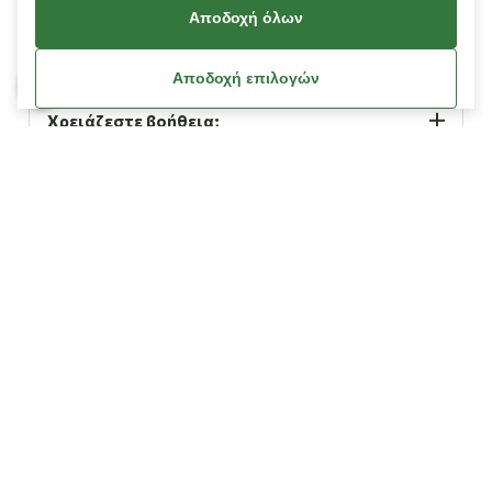
Αποδοχή όλων
Πληροφορίες
Αποδοχή επιλογών
Χρειάζεστε βοήθεια;
Λογαριασμός
Όροι Χρήσης
Πολιτική Cookies
Πολιτική Απορρήτου
Όροι Χρήσης Κουπονιών
Οδηγίες Διαγραφής Δεδομένων Facebook / Meta
© Copyright 2026
L’ Artigiano.
All Rights Reserved.